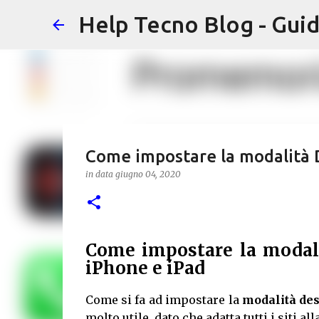
Help Tecno Blog - Guid
Come impostare la modalità De
in data
giugno 04, 2020
Come impostare la modalit
iPhone
e iPad
Come si fa ad impostare la
modalità desk
molto utile, dato che adatta tutti i siti 