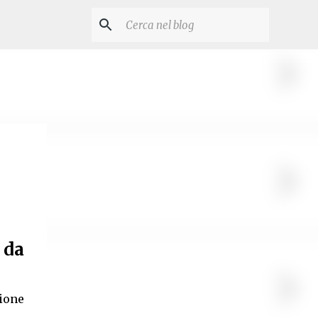
 da
ione