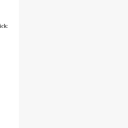
", ovvero qualcosa di molto esteso, facciamo
degli esempi qui sotto per capire meglio:
Ormai gli smartphone sono ampiamente
diffusi tra i giovani. La televisione è stata
ick:
distribuita ampiamente in moltissime case.
Ed ecco risolto un nuovo dubbio! Facile no?