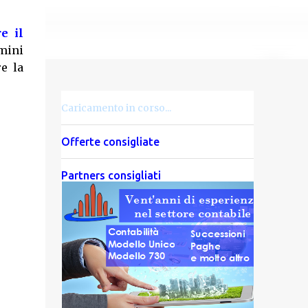
re il
mini
e la
Caricamento in corso...
Offerte consigliate
Partners consigliati