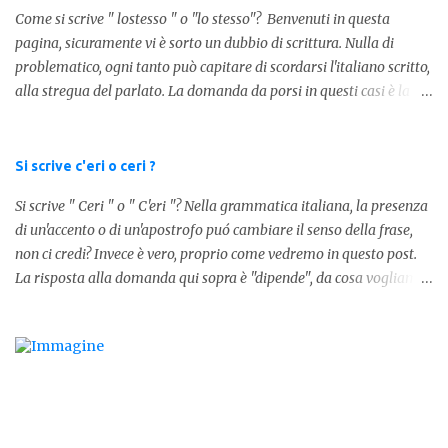
Come si scrive " lostesso " o "lo stesso"? Benvenuti in questa
pagina, sicuramente vi è sorto un dubbio di scrittura. Nulla di
problematico, ogni tanto può capitare di scordarsi l'italiano scritto,
alla stregua del parlato. La domanda da porsi in questi casi è la
composizione della parola. Com'è composta? Vediamolo subito qui
sotto. La soluzione non è difficile, a parola è composta dall'articolo
determinativo "lo" e dalla parola "stesso", pertanto in questo caso
Si scrive c'eri o ceri ?
in analisi grammaticalela parola è composta da articolo + nome.
Si scrive " Ceri " o " C'eri "? Nella grammatica italiana, la presenza
Per semplificare: La forma corretta é la seguente" lo stesso " L'altra
di un'accento o di un'apostrofo puó cambiare il senso della frase,
forma invece è " lostesso ", ed è errata. Semplice e indolore! Per
non ci credi? Invece è vero, proprio come vedremo in questo post.
concludere facciamo degli esempi: Sai che l'altro giorno ho preso
La risposta alla domanda qui sopra è "dipende", da cosa vogliamo
lo stesso zaino? Anche se mi hai perdonata, non ti capisco lo stesso
dire. DIFFERENZA TRA CERI E C'ERI ? La prima distinzione è
.
fondamentale per capire quale delle due forme è corretta. Nel
primo caso, quindi " Ceri " stiamo facendo riferimento ad un
sostantivo, quindi in parole comprensibili, ad un nome comune che
indica le candele, come vedete in questa foto: 1 - L'altra sera è
caduto dalle scale e non si è fatto nulla... Dovrà accendere ceri a
tutti i santi Nel secondo caso invece abbiamo aggiunto l'apostrofo