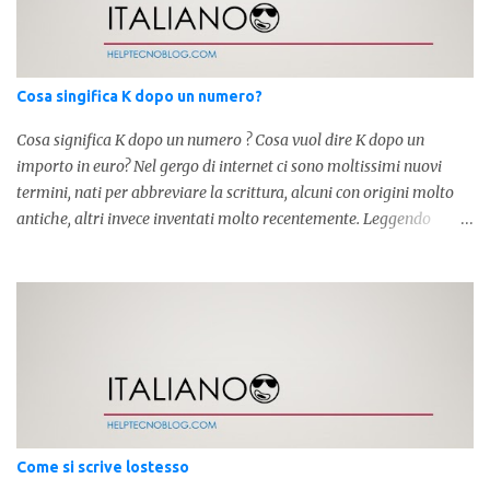
Cosa singifica K dopo un numero?
Cosa significa K dopo un numero ? Cosa vuol dire K dopo un
importo in euro? Nel gergo di internet ci sono moltissimi nuovi
termini, nati per abbreviare la scrittura, alcuni con origini molto
antiche, altri invece inventati molto recentemente. Leggendo
forum o blog, possiamo vedere subito questi termini, che alle volte
non sono subito chiari. Dopo aver capito cosa significa " swag " e "
cool ", oggi capiremo cosa significa la lettera " k" posta dopo un
numero, ad esempio 10k, 1k, 45k. L'utilizzo di questa scrittura risale
agli anni 70' dove indicava negli Stati Uniti importi che
sostituivano i 3 zeri. Oggi viene utilizzata anche su internet per
abbreviare i numeri e rendere più chiara l'idea, in sostanza " K "
equivale a 1000. Facciamo alcuni esempi per capire meglio:
100.000 = 100k 5.000 = 5k 1.000 = 1k 15.000 = 15k 1.000.000 =
Come si scrive lostesso
1.000k E così via, basta quindi sostituire tre zeri con k. Mo...