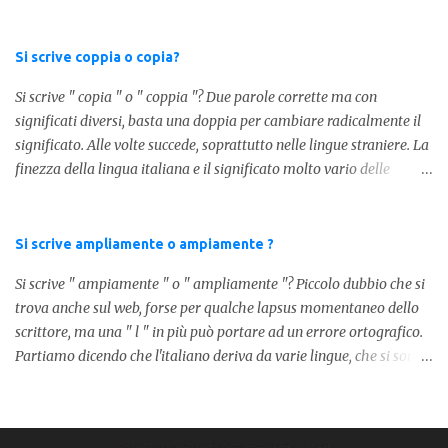
tra la " C " ed " eri ", ottenendo quindi " C'eri ", in questo caso
stiamo utilizzando un verbo. Il verbo è l'ausiliare " essere " pe...
Si scrive coppia o copia?
Si scrive " copia " o " coppia "? Due parole corrette ma con
significati diversi, basta una doppia per cambiare radicalmente il
significato. Alle volte succede, soprattutto nelle lingue straniere. La
finezza della lingua italiana e il significato molto vario delle
parole ci porta ad utilizzare un linguaggio corretto. Ora
prendiamo in considerazione la prima parola, quindi " coppia "
con due " p ": in questo caso identifica l'unione di due persone.
Si scrive ampliamente o ampiamente ?
Quindi nella lingua italiana esiste ed è corretta. Nel caso invece di "
Si scrive " ampiamente " o " ampliamente "? Piccolo dubbio che si
copia " con una " p ", indichiamo un fotocopia, quindi la
trova anche sul web, forse per qualche lapsus momentaneo dello
produzione di un foglio in un altro foglio in formato digitale (PDF)
scrittore, ma una " l " in più può portare ad un errore ortografico.
o cartaceo. Pertanto in base alla frase e al senso che vogliamo
Partiamo dicendo che l'italiano deriva da varie lingue, che si sono
dare utilizzeremo o uno o l'altro termine. Facciamo quindi degli
mischiate tra loro, come moltissime altre lingue europee. Senza
esempi: Quella coppia é insieme da ormai 30 anni Per cortesia
dilungarci in lunghi discorsi, la forma corretta è " ampiamente ",
potresti farmi una copia di quel documento Ed ecco risol...
dato che nella nostra lingua non esiste la parola " ampliamente ".