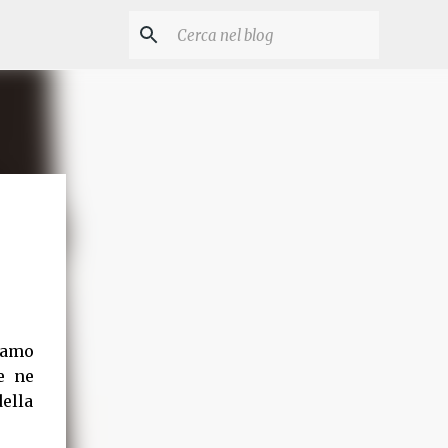
piamo
e ne
ella