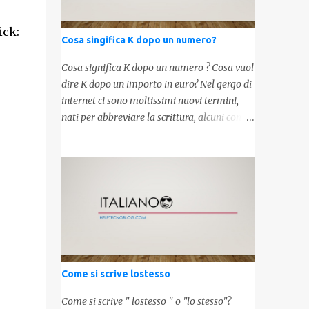
ick:
Cosa singifica K dopo un numero?
Cosa significa K dopo un numero ? Cosa vuol
dire K dopo un importo in euro? Nel gergo di
internet ci sono moltissimi nuovi termini,
nati per abbreviare la scrittura, alcuni con
origini molto antiche, altri invece inventati
molto recentemente. Leggendo forum o
blog, possiamo vedere subito questi termini,
che alle volte non sono subito chiari. Dopo
aver capito cosa significa " swag " e " cool ",
oggi capiremo cosa significa la lettera " k"
posta dopo un numero, ad esempio 10k, 1k,
45k. L'utilizzo di questa scrittura risale agli
anni 70' dove indicava negli Stati Uniti
Come si scrive lostesso
importi che sostituivano i 3 zeri. Oggi viene
utilizzata anche su internet per abbreviare i
Come si scrive " lostesso " o "lo stesso"?