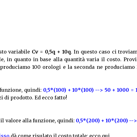
sto variabile
Cv = 0,5q + 10q
. In questo caso ci trovia
e, in quanto in base alla quantità varia il costo. Pro
 produciamo 100 orologi e la seconda ne produciamo 
a funzione, quindi:
0,5*(100) + 10*(100) --> 50 + 1000 =
i di prodotto. Ed ecco fatto!
il valore alla funzione, quindi:
0,5*(200) + 10*(200) --
isso
dà come risulato il costo totale: ecco qui