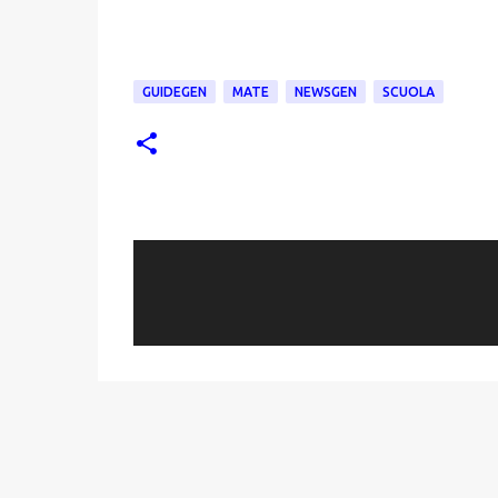
GUIDEGEN
MATE
NEWSGEN
SCUOLA
C
o
m
m
e
n
t
i