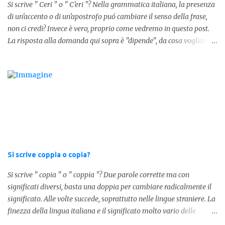
Si scrive " Ceri " o " C'eri "? Nella grammatica italiana, la presenza
Per semplificare: La forma corretta é la seguente" lo stesso " L'altra
di un'accento o di un'apostrofo puó cambiare il senso della frase,
forma invece è " lostesso ", ed è errata. Semplice e indolore! Per
non ci credi? Invece è vero, proprio come vedremo in questo post.
concludere facciamo degli esempi: Sai che l'altro giorno ho preso
La risposta alla domanda qui sopra è "dipende", da cosa vogliamo
lo stesso zaino? Anche se mi hai perdonata, non ti capisco lo stesso
dire. DIFFERENZA TRA CERI E C'ERI ? La prima distinzione è
.
fondamentale per capire quale delle due forme è corretta. Nel
primo caso, quindi " Ceri " stiamo facendo riferimento ad un
sostantivo, quindi in parole comprensibili, ad un nome comune che
indica le candele, come vedete in questa foto: 1 - L'altra sera è
caduto dalle scale e non si è fatto nulla... Dovrà accendere ceri a
tutti i santi Nel secondo caso invece abbiamo aggiunto l'apostrofo
tra la " C " ed " eri ", ottenendo quindi " C'eri ", in questo caso
stiamo utilizzando un verbo. Il verbo è l'ausiliare " essere " pe...
Si scrive coppia o copia?
Si scrive " copia " o " coppia "? Due parole corrette ma con
significati diversi, basta una doppia per cambiare radicalmente il
significato. Alle volte succede, soprattutto nelle lingue straniere. La
finezza della lingua italiana e il significato molto vario delle
parole ci porta ad utilizzare un linguaggio corretto. Ora