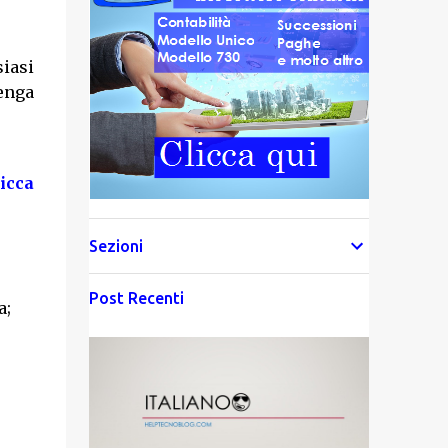
iasi
enga
licca
Sezioni
Post Recenti
a;