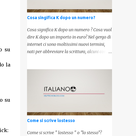
Cosa singifica K dopo un numero?
Cosa significa K dopo un numero ? Cosa vuol
dire K dopo un importo in euro? Nel gergo di
internet ci sono moltissimi nuovi termini,
o su
nati per abbreviare la scrittura, alcuni con
origini molto antiche, altri invece inventati
o la
molto recentemente. Leggendo forum o
blog, possiamo vedere subito questi termini,
che alle volte non sono subito chiari. Dopo
aver capito cosa significa " swag " e " cool ",
oggi capiremo cosa significa la lettera " k"
do su
posta dopo un numero, ad esempio 10k, 1k,
45k. L'utilizzo di questa scrittura risale agli
anni 70' dove indicava negli Stati Uniti
Come si scrive lostesso
importi che sostituivano i 3 zeri. Oggi viene
ick:
utilizzata anche su internet per abbreviare i
Come si scrive " lostesso " o "lo stesso"?