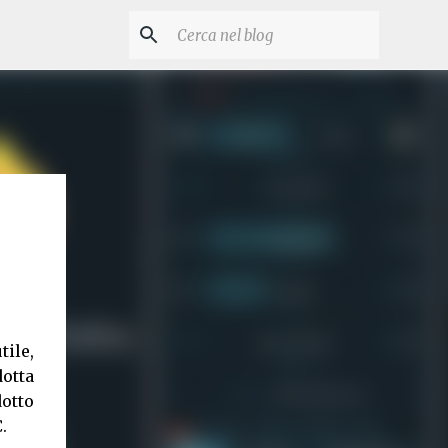
tile,
dotta
otto
.