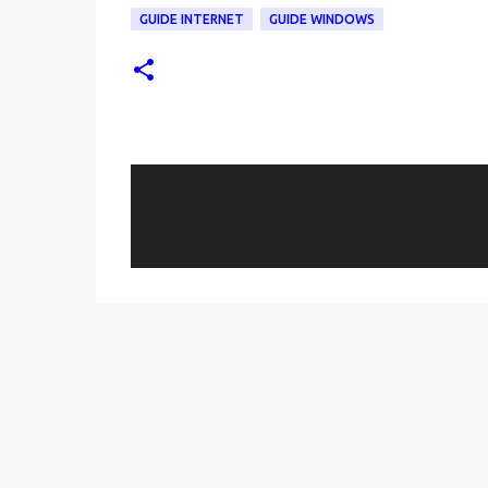
GUIDE INTERNET
GUIDE WINDOWS
C
o
m
m
e
n
t
i