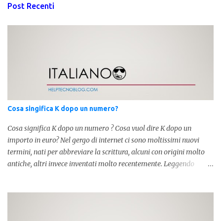
Post Recenti
Cosa singifica K dopo un numero?
Cosa significa K dopo un numero ? Cosa vuol dire K dopo un
importo in euro? Nel gergo di internet ci sono moltissimi nuovi
termini, nati per abbreviare la scrittura, alcuni con origini molto
antiche, altri invece inventati molto recentemente. Leggendo
forum o blog, possiamo vedere subito questi termini, che alle volte
non sono subito chiari. Dopo aver capito cosa significa " swag " e "
cool ", oggi capiremo cosa significa la lettera " k" posta dopo un
numero, ad esempio 10k, 1k, 45k. L'utilizzo di questa scrittura risale