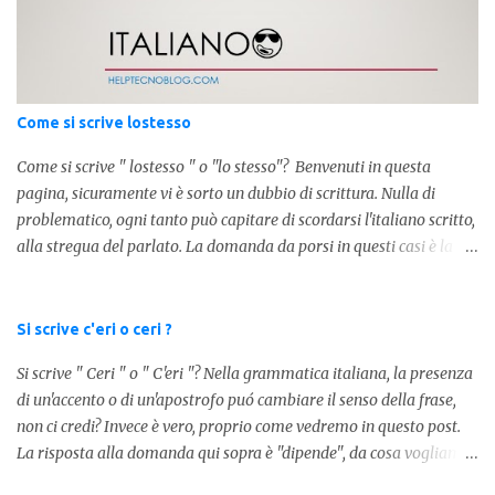
agli anni 70' dove indicava negli Stati Uniti importi che
sostituivano i 3 zeri. Oggi viene utilizzata anche su internet per
abbreviare i numeri e rendere più chiara l'idea, in sostanza " K "
equivale a 1000. Facciamo alcuni esempi per capire meglio:
100.000 = 100k 5.000 = 5k 1.000 = 1k 15.000 = 15k 1.000.000 =
Come si scrive lostesso
1.000k E così via, basta quindi sostituire tre zeri con k. Mo...
Come si scrive " lostesso " o "lo stesso"? Benvenuti in questa
pagina, sicuramente vi è sorto un dubbio di scrittura. Nulla di
problematico, ogni tanto può capitare di scordarsi l'italiano scritto,
alla stregua del parlato. La domanda da porsi in questi casi è la
composizione della parola. Com'è composta? Vediamolo subito qui
sotto. La soluzione non è difficile, a parola è composta dall'articolo
determinativo "lo" e dalla parola "stesso", pertanto in questo caso
Si scrive c'eri o ceri ?
in analisi grammaticalela parola è composta da articolo + nome.
Si scrive " Ceri " o " C'eri "? Nella grammatica italiana, la presenza
Per semplificare: La forma corretta é la seguente" lo stesso " L'altra
di un'accento o di un'apostrofo puó cambiare il senso della frase,
forma invece è " lostesso ", ed è errata. Semplice e indolore! Per
non ci credi? Invece è vero, proprio come vedremo in questo post.
concludere facciamo degli esempi: Sai che l'altro giorno ho preso
La risposta alla domanda qui sopra è "dipende", da cosa vogliamo
lo stesso zaino? Anche se mi hai perdonata, non ti capisco lo stesso
dire. DIFFERENZA TRA CERI E C'ERI ? La prima distinzione è
.