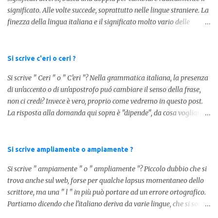
significato. Alle volte succede, soprattutto nelle lingue straniere. La
finezza della lingua italiana e il significato molto vario delle
parole ci porta ad utilizzare un linguaggio corretto. Ora
prendiamo in considerazione la prima parola, quindi " coppia "
con due " p ": in questo caso identifica l'unione di due persone.
Si scrive c'eri o ceri ?
Quindi nella lingua italiana esiste ed è corretta. Nel caso invece di "
Si scrive " Ceri " o " C'eri "? Nella grammatica italiana, la presenza
copia " con una " p ", indichiamo un fotocopia, quindi la
di un'accento o di un'apostrofo puó cambiare il senso della frase,
produzione di un foglio in un altro foglio in formato digitale (PDF)
non ci credi? Invece è vero, proprio come vedremo in questo post.
o cartaceo. Pertanto in base alla frase e al senso che vogliamo
La risposta alla domanda qui sopra è "dipende", da cosa vogliamo
dare utilizzeremo o uno o l'altro termine. Facciamo quindi degli
dire. DIFFERENZA TRA CERI E C'ERI ? La prima distinzione è
esempi: Quella coppia é insieme da ormai 30 anni Per cortesia
fondamentale per capire quale delle due forme è corretta. Nel
potresti farmi una copia di quel documento Ed ecco risol...
primo caso, quindi " Ceri " stiamo facendo riferimento ad un
Si scrive ampliamente o ampiamente ?
sostantivo, quindi in parole comprensibili, ad un nome comune che
Si scrive " ampiamente " o " ampliamente "? Piccolo dubbio che si
indica le candele, come vedete in questa foto: 1 - L'altra sera è
trova anche sul web, forse per qualche lapsus momentaneo dello
caduto dalle scale e non si è fatto nulla... Dovrà accendere ceri a
scrittore, ma una " l " in più può portare ad un errore ortografico.
tutti i santi Nel secondo caso invece abbiamo aggiunto l'apostrofo
Partiamo dicendo che l'italiano deriva da varie lingue, che si sono
tra la " C " ed " eri ", ottenendo quindi " C'eri ", in questo caso
mischiate tra loro, come moltissime altre lingue europee. Senza