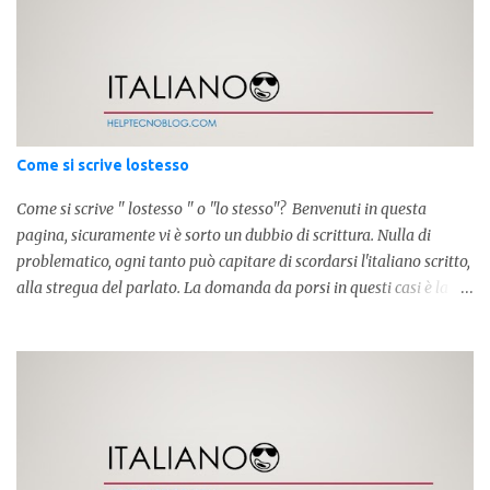
Come si scrive lostesso
Come si scrive " lostesso " o "lo stesso"? Benvenuti in questa
pagina, sicuramente vi è sorto un dubbio di scrittura. Nulla di
problematico, ogni tanto può capitare di scordarsi l'italiano scritto,
alla stregua del parlato. La domanda da porsi in questi casi è la
composizione della parola. Com'è composta? Vediamolo subito qui
sotto. La soluzione non è difficile, a parola è composta dall'articolo
determinativo "lo" e dalla parola "stesso", pertanto in questo caso
in analisi grammaticalela parola è composta da articolo + nome.
Per semplificare: La forma corretta é la seguente" lo stesso " L'altra
forma invece è " lostesso ", ed è errata. Semplice e indolore! Per
concludere facciamo degli esempi: Sai che l'altro giorno ho preso