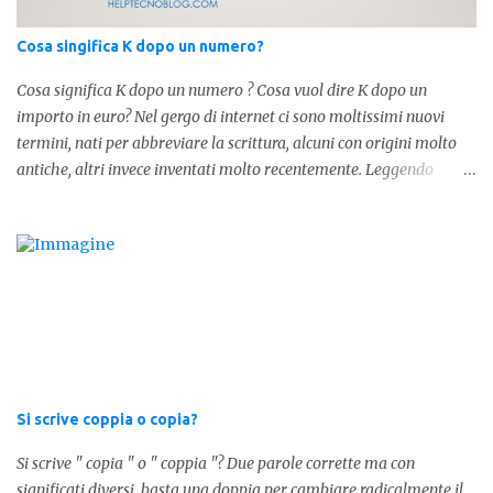
lo stesso zaino? Anche se mi hai perdonata, non ti capisco lo stesso
.
Cosa singifica K dopo un numero?
Cosa significa K dopo un numero ? Cosa vuol dire K dopo un
importo in euro? Nel gergo di internet ci sono moltissimi nuovi
termini, nati per abbreviare la scrittura, alcuni con origini molto
antiche, altri invece inventati molto recentemente. Leggendo
forum o blog, possiamo vedere subito questi termini, che alle volte
non sono subito chiari. Dopo aver capito cosa significa " swag " e "
cool ", oggi capiremo cosa significa la lettera " k" posta dopo un
numero, ad esempio 10k, 1k, 45k. L'utilizzo di questa scrittura risale
agli anni 70' dove indicava negli Stati Uniti importi che
sostituivano i 3 zeri. Oggi viene utilizzata anche su internet per
abbreviare i numeri e rendere più chiara l'idea, in sostanza " K "
equivale a 1000. Facciamo alcuni esempi per capire meglio:
100.000 = 100k 5.000 = 5k 1.000 = 1k 15.000 = 15k 1.000.000 =
Si scrive coppia o copia?
1.000k E così via, basta quindi sostituire tre zeri con k. Mo...
Si scrive " copia " o " coppia "? Due parole corrette ma con
significati diversi, basta una doppia per cambiare radicalmente il