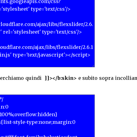
 cerchiamo quindi
]]></b:skin>
e subito sopra incollia