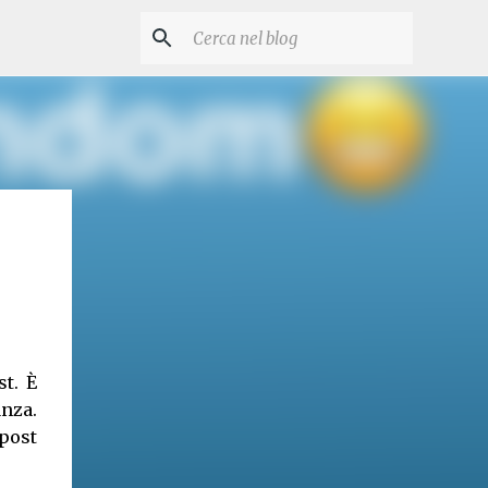
t. È
nza.
post