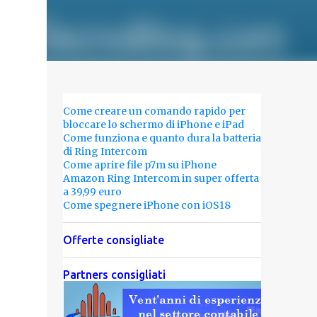
Come creare un comando rapido per
bloccare lo schermo di iPhone e iPad
Come funziona e quanto dura la batteria
di Ring Intercom
Come aprire file p7m su iPhone
Amazon Ring Intercom in super offerta
a 39,99 euro
Come spegnere iPhone con iOS18
Offerte consigliate
Partners consigliati