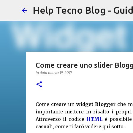
Help Tecno Blog - Guid
Come creare uno slider Blogge
in data
marzo 19, 2017
Come creare un
widget Blogger
che mo
importante mettere in risalto i propri
Attraverso il codice
HTML
è possibile 
casuali, come ti faró vedere qui sotto.