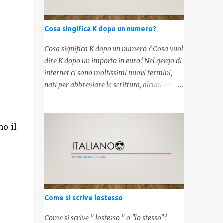
Cosa singifica K dopo un numero?
Cosa significa K dopo un numero ? Cosa vuol
dire K dopo un importo in euro? Nel gergo di
internet ci sono moltissimi nuovi termini,
nati per abbreviare la scrittura, alcuni con
origini molto antiche, altri invece inventati
molto recentemente. Leggendo forum o
blog, possiamo vedere subito questi termini,
mo il
che alle volte non sono subito chiari. Dopo
aver capito cosa significa " swag " e " cool ",
oggi capiremo cosa significa la lettera " k"
posta dopo un numero, ad esempio 10k, 1k,
45k. L'utilizzo di questa scrittura risale agli
anni 70' dove indicava negli Stati Uniti
Come si scrive lostesso
importi che sostituivano i 3 zeri. Oggi viene
utilizzata anche su internet per abbreviare i
Come si scrive " lostesso " o "lo stesso"?