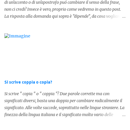
di un'accento o di un'apostrofo puó cambiare il senso della frase,
forma invece è " lostesso ", ed è errata. Semplice e indolore! Per
non ci credi? Invece è vero, proprio come vedremo in questo post.
concludere facciamo degli esempi: Sai che l'altro giorno ho preso
La risposta alla domanda qui sopra è "dipende", da cosa vogliamo
lo stesso zaino? Anche se mi hai perdonata, non ti capisco lo stesso
dire. DIFFERENZA TRA CERI E C'ERI ? La prima distinzione è
.
fondamentale per capire quale delle due forme è corretta. Nel
primo caso, quindi " Ceri " stiamo facendo riferimento ad un
sostantivo, quindi in parole comprensibili, ad un nome comune che
indica le candele, come vedete in questa foto: 1 - L'altra sera è
caduto dalle scale e non si è fatto nulla... Dovrà accendere ceri a
tutti i santi Nel secondo caso invece abbiamo aggiunto l'apostrofo
tra la " C " ed " eri ", ottenendo quindi " C'eri ", in questo caso
stiamo utilizzando un verbo. Il verbo è l'ausiliare " essere " pe...
Si scrive coppia o copia?
Si scrive " copia " o " coppia "? Due parole corrette ma con
significati diversi, basta una doppia per cambiare radicalmente il
significato. Alle volte succede, soprattutto nelle lingue straniere. La
finezza della lingua italiana e il significato molto vario delle
parole ci porta ad utilizzare un linguaggio corretto. Ora
prendiamo in considerazione la prima parola, quindi " coppia "