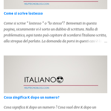
Come si scrive lostesso
Come si scrive " lostesso " o "lo stesso"? Benvenuti in questa
pagina, sicuramente vi è sorto un dubbio di scrittura. Nulla di
problematico, ogni tanto può capitare di scordarsi l'italiano scritto,
alla stregua del parlato. La domanda da porsi in questi casi è la
composizione della parola. Com'è composta? Vediamolo subito qui
sotto. La soluzione non è difficile, a parola è composta dall'articolo
determinativo "lo" e dalla parola "stesso", pertanto in questo caso
in analisi grammaticalela parola è composta da articolo + nome.
Per semplificare: La forma corretta é la seguente" lo stesso " L'altra
forma invece è " lostesso ", ed è errata. Semplice e indolore! Per
concludere facciamo degli esempi: Sai che l'altro giorno ho preso
lo stesso zaino? Anche se mi hai perdonata, non ti capisco lo stesso
.
Cosa singifica K dopo un numero?
Cosa significa K dopo un numero ? Cosa vuol dire K dopo un