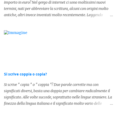
importo in euro? Nel gergo di internet ci sono moltissimi nuovi
termini, nati per abbreviare la scrittura, alcuni con origini molto
antiche, altri invece inventati molto recentemente. Leggendo
forum o blog, possiamo vedere subito questi termini, che alle volte
non sono subito chiari. Dopo aver capito cosa significa " swag " e "
cool ", oggi capiremo cosa significa la lettera " k" posta dopo un
numero, ad esempio 10k, 1k, 45k. L'utilizzo di questa scrittura risale
agli anni 70' dove indicava negli Stati Uniti importi che
sostituivano i 3 zeri. Oggi viene utilizzata anche su internet per
abbreviare i numeri e rendere più chiara l'idea, in sostanza " K "
equivale a 1000. Facciamo alcuni esempi per capire meglio:
100.000 = 100k 5.000 = 5k 1.000 = 1k 15.000 = 15k 1.000.000 =
Si scrive coppia o copia?
1.000k E così via, basta quindi sostituire tre zeri con k. Mo...
Si scrive " copia " o " coppia "? Due parole corrette ma con
significati diversi, basta una doppia per cambiare radicalmente il
significato. Alle volte succede, soprattutto nelle lingue straniere. La
finezza della lingua italiana e il significato molto vario delle
parole ci porta ad utilizzare un linguaggio corretto. Ora
prendiamo in considerazione la prima parola, quindi " coppia "