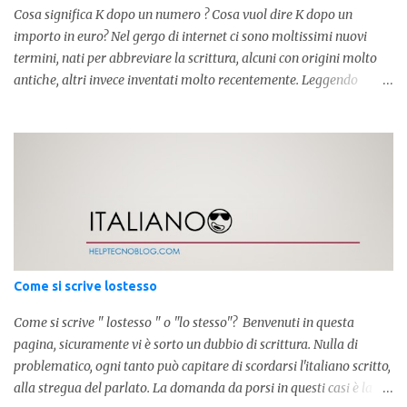
Cosa significa K dopo un numero ? Cosa vuol dire K dopo un
importo in euro? Nel gergo di internet ci sono moltissimi nuovi
termini, nati per abbreviare la scrittura, alcuni con origini molto
antiche, altri invece inventati molto recentemente. Leggendo
forum o blog, possiamo vedere subito questi termini, che alle volte
non sono subito chiari. Dopo aver capito cosa significa " swag " e "
cool ", oggi capiremo cosa significa la lettera " k" posta dopo un
numero, ad esempio 10k, 1k, 45k. L'utilizzo di questa scrittura risale
agli anni 70' dove indicava negli Stati Uniti importi che
sostituivano i 3 zeri. Oggi viene utilizzata anche su internet per
abbreviare i numeri e rendere più chiara l'idea, in sostanza " K "
equivale a 1000. Facciamo alcuni esempi per capire meglio:
100.000 = 100k 5.000 = 5k 1.000 = 1k 15.000 = 15k 1.000.000 =
Come si scrive lostesso
1.000k E così via, basta quindi sostituire tre zeri con k. Mo...
Come si scrive " lostesso " o "lo stesso"? Benvenuti in questa
pagina, sicuramente vi è sorto un dubbio di scrittura. Nulla di
problematico, ogni tanto può capitare di scordarsi l'italiano scritto,
alla stregua del parlato. La domanda da porsi in questi casi è la