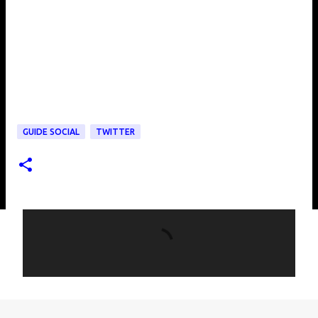
GUIDE SOCIAL
TWITTER
C
o
m
m
e