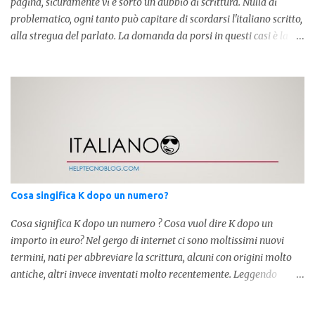
pagina, sicuramente vi è sorto un dubbio di scrittura. Nulla di
problematico, ogni tanto può capitare di scordarsi l'italiano scritto,
alla stregua del parlato. La domanda da porsi in questi casi è la
composizione della parola. Com'è composta? Vediamolo subito qui
sotto. La soluzione non è difficile, a parola è composta dall'articolo
determinativo "lo" e dalla parola "stesso", pertanto in questo caso
in analisi grammaticalela parola è composta da articolo + nome.
Per semplificare: La forma corretta é la seguente" lo stesso " L'altra
forma invece è " lostesso ", ed è errata. Semplice e indolore! Per
concludere facciamo degli esempi: Sai che l'altro giorno ho preso
lo stesso zaino? Anche se mi hai perdonata, non ti capisco lo stesso
.
Cosa singifica K dopo un numero?
Cosa significa K dopo un numero ? Cosa vuol dire K dopo un
importo in euro? Nel gergo di internet ci sono moltissimi nuovi
termini, nati per abbreviare la scrittura, alcuni con origini molto
antiche, altri invece inventati molto recentemente. Leggendo
forum o blog, possiamo vedere subito questi termini, che alle volte
non sono subito chiari. Dopo aver capito cosa significa " swag " e "