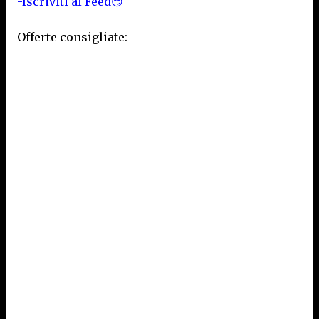
-Iscriviti ai Feed😏
Offerte consigliate: