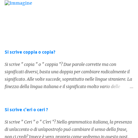
cool ", oggi capiremo cosa significa la lettera " k" posta dopo un
numero, ad esempio 10k, 1k, 45k. L'utilizzo di questa scrittura risale
agli anni 70' dove indicava negli Stati Uniti importi che
sostituivano i 3 zeri. Oggi viene utilizzata anche su internet per
abbreviare i numeri e rendere più chiara l'idea, in sostanza " K "
equivale a 1000. Facciamo alcuni esempi per capire meglio:
100.000 = 100k 5.000 = 5k 1.000 = 1k 15.000 = 15k 1.000.000 =
Si scrive coppia o copia?
1.000k E così via, basta quindi sostituire tre zeri con k. Mo...
Si scrive " copia " o " coppia "? Due parole corrette ma con
significati diversi, basta una doppia per cambiare radicalmente il
significato. Alle volte succede, soprattutto nelle lingue straniere. La
finezza della lingua italiana e il significato molto vario delle
parole ci porta ad utilizzare un linguaggio corretto. Ora
prendiamo in considerazione la prima parola, quindi " coppia "
con due " p ": in questo caso identifica l'unione di due persone.
Si scrive c'eri o ceri ?
Quindi nella lingua italiana esiste ed è corretta. Nel caso invece di "
Si scrive " Ceri " o " C'eri "? Nella grammatica italiana, la presenza
copia " con una " p ", indichiamo un fotocopia, quindi la
di un'accento o di un'apostrofo puó cambiare il senso della frase,
produzione di un foglio in un altro foglio in formato digitale (PDF)
non ci credi? Invece è vero, proprio come vedremo in questo post.