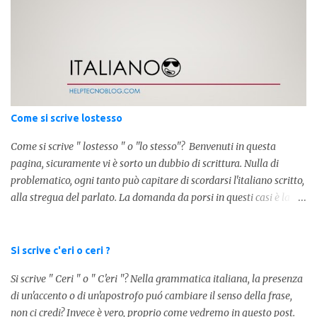
cool ", oggi capiremo cosa significa la lettera " k" posta dopo un
numero, ad esempio 10k, 1k, 45k. L'utilizzo di questa scrittura risale
agli anni 70' dove indicava negli Stati Uniti importi che
sostituivano i 3 zeri. Oggi viene utilizzata anche su internet per
abbreviare i numeri e rendere più chiara l'idea, in sostanza " K "
equivale a 1000. Facciamo alcuni esempi per capire meglio:
100.000 = 100k 5.000 = 5k 1.000 = 1k 15.000 = 15k 1.000.000 =
Come si scrive lostesso
1.000k E così via, basta quindi sostituire tre zeri con k. Mo...
Come si scrive " lostesso " o "lo stesso"? Benvenuti in questa
pagina, sicuramente vi è sorto un dubbio di scrittura. Nulla di
problematico, ogni tanto può capitare di scordarsi l'italiano scritto,
alla stregua del parlato. La domanda da porsi in questi casi è la
composizione della parola. Com'è composta? Vediamolo subito qui
sotto. La soluzione non è difficile, a parola è composta dall'articolo
determinativo "lo" e dalla parola "stesso", pertanto in questo caso
Si scrive c'eri o ceri ?
in analisi grammaticalela parola è composta da articolo + nome.
Si scrive " Ceri " o " C'eri "? Nella grammatica italiana, la presenza
Per semplificare: La forma corretta é la seguente" lo stesso " L'altra
di un'accento o di un'apostrofo puó cambiare il senso della frase,
forma invece è " lostesso ", ed è errata. Semplice e indolore! Per
non ci credi? Invece è vero, proprio come vedremo in questo post.
concludere facciamo degli esempi: Sai che l'altro giorno ho preso