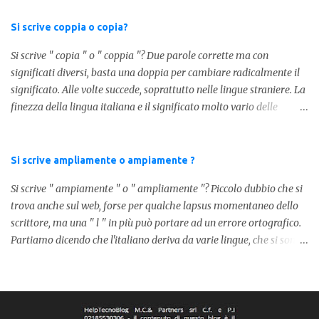
tra la " C " ed " eri ", ottenendo quindi " C'eri ", in questo caso
stiamo utilizzando un verbo. Il verbo è l'ausiliare " essere " pe...
Si scrive coppia o copia?
Si scrive " copia " o " coppia "? Due parole corrette ma con
significati diversi, basta una doppia per cambiare radicalmente il
significato. Alle volte succede, soprattutto nelle lingue straniere. La
finezza della lingua italiana e il significato molto vario delle
parole ci porta ad utilizzare un linguaggio corretto. Ora
prendiamo in considerazione la prima parola, quindi " coppia "
con due " p ": in questo caso identifica l'unione di due persone.
Si scrive ampliamente o ampiamente ?
Quindi nella lingua italiana esiste ed è corretta. Nel caso invece di "
Si scrive " ampiamente " o " ampliamente "? Piccolo dubbio che si
copia " con una " p ", indichiamo un fotocopia, quindi la
trova anche sul web, forse per qualche lapsus momentaneo dello
produzione di un foglio in un altro foglio in formato digitale (PDF)
scrittore, ma una " l " in più può portare ad un errore ortografico.
o cartaceo. Pertanto in base alla frase e al senso che vogliamo
Partiamo dicendo che l'italiano deriva da varie lingue, che si sono
dare utilizzeremo o uno o l'altro termine. Facciamo quindi degli
mischiate tra loro, come moltissime altre lingue europee. Senza
esempi: Quella coppia é insieme da ormai 30 anni Per cortesia
dilungarci in lunghi discorsi, la forma corretta è " ampiamente ",
potresti farmi una copia di quel documento Ed ecco risol...
dato che nella nostra lingua non esiste la parola " ampliamente ".
Il lapsus degli altri scrittori lo possiamo ricollegare alla parola in