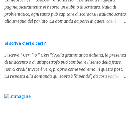
Come si scrive " lostesso " o "lo stesso"? Benvenuti in questa
pagina, sicuramente vi è sorto un dubbio di scrittura. Nulla di
problematico, ogni tanto può capitare di scordarsi l'italiano scritto,
alla stregua del parlato. La domanda da porsi in questi casi è la
composizione della parola. Com'è composta? Vediamolo subito qui
sotto. La soluzione non è difficile, a parola è composta dall'articolo
determinativo "lo" e dalla parola "stesso", pertanto in questo caso
Si scrive c'eri o ceri ?
in analisi grammaticalela parola è composta da articolo + nome.
Si scrive " Ceri " o " C'eri "? Nella grammatica italiana, la presenza
Per semplificare: La forma corretta é la seguente" lo stesso " L'altra
di un'accento o di un'apostrofo puó cambiare il senso della frase,
forma invece è " lostesso ", ed è errata. Semplice e indolore! Per
non ci credi? Invece è vero, proprio come vedremo in questo post.
concludere facciamo degli esempi: Sai che l'altro giorno ho preso
La risposta alla domanda qui sopra è "dipende", da cosa vogliamo
lo stesso zaino? Anche se mi hai perdonata, non ti capisco lo stesso
dire. DIFFERENZA TRA CERI E C'ERI ? La prima distinzione è
.
fondamentale per capire quale delle due forme è corretta. Nel
primo caso, quindi " Ceri " stiamo facendo riferimento ad un
sostantivo, quindi in parole comprensibili, ad un nome comune che
indica le candele, come vedete in questa foto: 1 - L'altra sera è
caduto dalle scale e non si è fatto nulla... Dovrà accendere ceri a
tutti i santi Nel secondo caso invece abbiamo aggiunto l'apostrofo