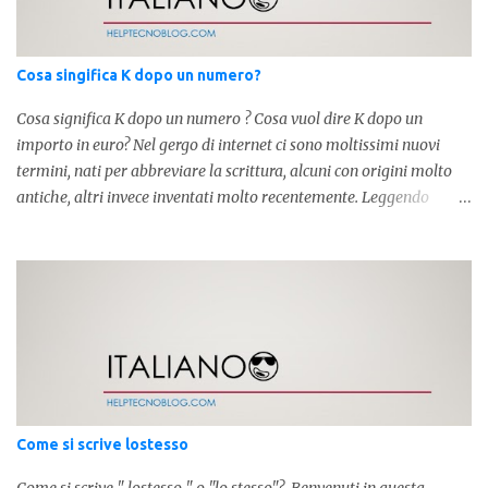
Cosa singifica K dopo un numero?
Cosa significa K dopo un numero ? Cosa vuol dire K dopo un
importo in euro? Nel gergo di internet ci sono moltissimi nuovi
termini, nati per abbreviare la scrittura, alcuni con origini molto
antiche, altri invece inventati molto recentemente. Leggendo
forum o blog, possiamo vedere subito questi termini, che alle volte
non sono subito chiari. Dopo aver capito cosa significa " swag " e "
cool ", oggi capiremo cosa significa la lettera " k" posta dopo un
numero, ad esempio 10k, 1k, 45k. L'utilizzo di questa scrittura risale
agli anni 70' dove indicava negli Stati Uniti importi che
sostituivano i 3 zeri. Oggi viene utilizzata anche su internet per
abbreviare i numeri e rendere più chiara l'idea, in sostanza " K "
equivale a 1000. Facciamo alcuni esempi per capire meglio:
100.000 = 100k 5.000 = 5k 1.000 = 1k 15.000 = 15k 1.000.000 =
Come si scrive lostesso
1.000k E così via, basta quindi sostituire tre zeri con k. Mo...