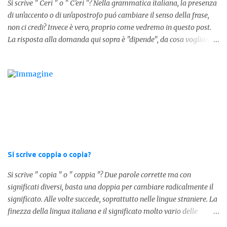
Si scrive " Ceri " o " C'eri "? Nella grammatica italiana, la presenza
Per semplificare: La forma corretta é la seguente" lo stesso " L'altra
di un'accento o di un'apostrofo puó cambiare il senso della frase,
forma invece è " lostesso ", ed è errata. Semplice e indolore! Per
non ci credi? Invece è vero, proprio come vedremo in questo post.
concludere facciamo degli esempi: Sai che l'altro giorno ho preso
La risposta alla domanda qui sopra è "dipende", da cosa vogliamo
lo stesso zaino? Anche se mi hai perdonata, non ti capisco lo stesso
dire. DIFFERENZA TRA CERI E C'ERI ? La prima distinzione è
.
fondamentale per capire quale delle due forme è corretta. Nel
primo caso, quindi " Ceri " stiamo facendo riferimento ad un
sostantivo, quindi in parole comprensibili, ad un nome comune che
indica le candele, come vedete in questa foto: 1 - L'altra sera è
caduto dalle scale e non si è fatto nulla... Dovrà accendere ceri a
tutti i santi Nel secondo caso invece abbiamo aggiunto l'apostrofo
tra la " C " ed " eri ", ottenendo quindi " C'eri ", in questo caso
stiamo utilizzando un verbo. Il verbo è l'ausiliare " essere " pe...
Si scrive coppia o copia?
Si scrive " copia " o " coppia "? Due parole corrette ma con
significati diversi, basta una doppia per cambiare radicalmente il
significato. Alle volte succede, soprattutto nelle lingue straniere. La
finezza della lingua italiana e il significato molto vario delle
parole ci porta ad utilizzare un linguaggio corretto. Ora