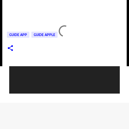
GUIDE APP
GUIDE APPLE
C
o
m
m
e
n
t