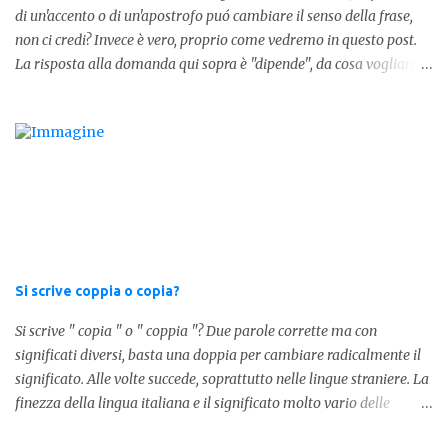
di un'accento o di un'apostrofo puó cambiare il senso della frase,
forma invece è " lostesso ", ed è errata. Semplice e indolore! Per
non ci credi? Invece è vero, proprio come vedremo in questo post.
concludere facciamo degli esempi: Sai che l'altro giorno ho preso
La risposta alla domanda qui sopra è "dipende", da cosa vogliamo
lo stesso zaino? Anche se mi hai perdonata, non ti capisco lo stesso
dire. DIFFERENZA TRA CERI E C'ERI ? La prima distinzione è
.
fondamentale per capire quale delle due forme è corretta. Nel
primo caso, quindi " Ceri " stiamo facendo riferimento ad un
sostantivo, quindi in parole comprensibili, ad un nome comune che
indica le candele, come vedete in questa foto: 1 - L'altra sera è
caduto dalle scale e non si è fatto nulla... Dovrà accendere ceri a
tutti i santi Nel secondo caso invece abbiamo aggiunto l'apostrofo
tra la " C " ed " eri ", ottenendo quindi " C'eri ", in questo caso
stiamo utilizzando un verbo. Il verbo è l'ausiliare " essere " pe...
Si scrive coppia o copia?
Si scrive " copia " o " coppia "? Due parole corrette ma con
significati diversi, basta una doppia per cambiare radicalmente il
significato. Alle volte succede, soprattutto nelle lingue straniere. La
finezza della lingua italiana e il significato molto vario delle
parole ci porta ad utilizzare un linguaggio corretto. Ora