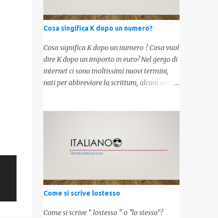
Cosa singifica K dopo un numero?
Cosa significa K dopo un numero ? Cosa vuol
dire K dopo un importo in euro? Nel gergo di
internet ci sono moltissimi nuovi termini,
nati per abbreviare la scrittura, alcuni con
origini molto antiche, altri invece inventati
molto recentemente. Leggendo forum o
blog, possiamo vedere subito questi termini,
che alle volte non sono subito chiari. Dopo
aver capito cosa significa " swag " e " cool ",
oggi capiremo cosa significa la lettera " k"
posta dopo un numero, ad esempio 10k, 1k,
45k. L'utilizzo di questa scrittura risale agli
anni 70' dove indicava negli Stati Uniti
Come si scrive lostesso
importi che sostituivano i 3 zeri. Oggi viene
utilizzata anche su internet per abbreviare i
Come si scrive " lostesso " o "lo stesso"?