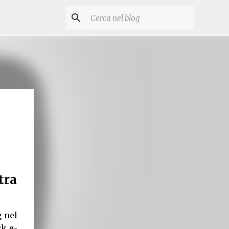
tra
g nel
ck e-