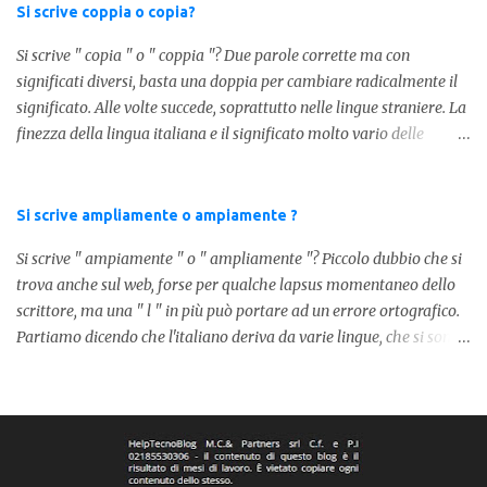
Si scrive coppia o copia?
Si scrive " copia " o " coppia "? Due parole corrette ma con
significati diversi, basta una doppia per cambiare radicalmente il
significato. Alle volte succede, soprattutto nelle lingue straniere. La
finezza della lingua italiana e il significato molto vario delle
parole ci porta ad utilizzare un linguaggio corretto. Ora
prendiamo in considerazione la prima parola, quindi " coppia "
con due " p ": in questo caso identifica l'unione di due persone.
Si scrive ampliamente o ampiamente ?
Quindi nella lingua italiana esiste ed è corretta. Nel caso invece di "
Si scrive " ampiamente " o " ampliamente "? Piccolo dubbio che si
copia " con una " p ", indichiamo un fotocopia, quindi la
trova anche sul web, forse per qualche lapsus momentaneo dello
produzione di un foglio in un altro foglio in formato digitale (PDF)
scrittore, ma una " l " in più può portare ad un errore ortografico.
o cartaceo. Pertanto in base alla frase e al senso che vogliamo
Partiamo dicendo che l'italiano deriva da varie lingue, che si sono
dare utilizzeremo o uno o l'altro termine. Facciamo quindi degli
mischiate tra loro, come moltissime altre lingue europee. Senza
esempi: Quella coppia é insieme da ormai 30 anni Per cortesia
dilungarci in lunghi discorsi, la forma corretta è " ampiamente ",
potresti farmi una copia di quel documento Ed ecco risol...
dato che nella nostra lingua non esiste la parola " ampliamente ".
Il lapsus degli altri scrittori lo possiamo ricollegare alla parola in
spagnolo, dove effettivamente si dice " ampliamente ". La parola