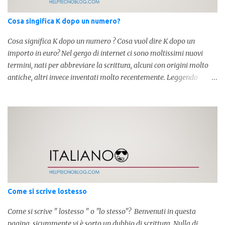
Cosa singifica K dopo un numero?
Cosa significa K dopo un numero ? Cosa vuol dire K dopo un
importo in euro? Nel gergo di internet ci sono moltissimi nuovi
termini, nati per abbreviare la scrittura, alcuni con origini molto
antiche, altri invece inventati molto recentemente. Leggendo
forum o blog, possiamo vedere subito questi termini, che alle volte
non sono subito chiari. Dopo aver capito cosa significa " swag " e "
cool ", oggi capiremo cosa significa la lettera " k" posta dopo un
numero, ad esempio 10k, 1k, 45k. L'utilizzo di questa scrittura risale
agli anni 70' dove indicava negli Stati Uniti importi che
sostituivano i 3 zeri. Oggi viene utilizzata anche su internet per
abbreviare i numeri e rendere più chiara l'idea, in sostanza " K "
equivale a 1000. Facciamo alcuni esempi per capire meglio:
100.000 = 100k 5.000 = 5k 1.000 = 1k 15.000 = 15k 1.000.000 =
Come si scrive lostesso
1.000k E così via, basta quindi sostituire tre zeri con k. Mo...
Come si scrive " lostesso " o "lo stesso"? Benvenuti in questa
pagina, sicuramente vi è sorto un dubbio di scrittura. Nulla di