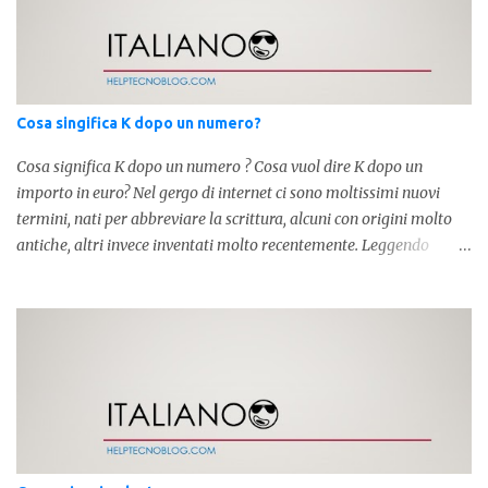
Cosa singifica K dopo un numero?
Cosa significa K dopo un numero ? Cosa vuol dire K dopo un
importo in euro? Nel gergo di internet ci sono moltissimi nuovi
termini, nati per abbreviare la scrittura, alcuni con origini molto
antiche, altri invece inventati molto recentemente. Leggendo
forum o blog, possiamo vedere subito questi termini, che alle volte
non sono subito chiari. Dopo aver capito cosa significa " swag " e "
cool ", oggi capiremo cosa significa la lettera " k" posta dopo un
numero, ad esempio 10k, 1k, 45k. L'utilizzo di questa scrittura risale
agli anni 70' dove indicava negli Stati Uniti importi che
sostituivano i 3 zeri. Oggi viene utilizzata anche su internet per
abbreviare i numeri e rendere più chiara l'idea, in sostanza " K "
equivale a 1000. Facciamo alcuni esempi per capire meglio:
100.000 = 100k 5.000 = 5k 1.000 = 1k 15.000 = 15k 1.000.000 =