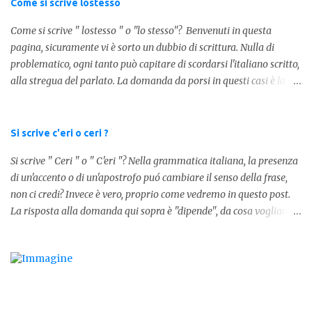
Come si scrive lostesso
1.000k E così via, basta quindi sostituire tre zeri con k. Mo...
Come si scrive " lostesso " o "lo stesso"? Benvenuti in questa
pagina, sicuramente vi è sorto un dubbio di scrittura. Nulla di
problematico, ogni tanto può capitare di scordarsi l'italiano scritto,
alla stregua del parlato. La domanda da porsi in questi casi è la
composizione della parola. Com'è composta? Vediamolo subito qui
sotto. La soluzione non è difficile, a parola è composta dall'articolo
determinativo "lo" e dalla parola "stesso", pertanto in questo caso
Si scrive c'eri o ceri ?
in analisi grammaticalela parola è composta da articolo + nome.
Si scrive " Ceri " o " C'eri "? Nella grammatica italiana, la presenza
Per semplificare: La forma corretta é la seguente" lo stesso " L'altra
di un'accento o di un'apostrofo puó cambiare il senso della frase,
forma invece è " lostesso ", ed è errata. Semplice e indolore! Per
non ci credi? Invece è vero, proprio come vedremo in questo post.
concludere facciamo degli esempi: Sai che l'altro giorno ho preso
La risposta alla domanda qui sopra è "dipende", da cosa vogliamo
lo stesso zaino? Anche se mi hai perdonata, non ti capisco lo stesso
dire. DIFFERENZA TRA CERI E C'ERI ? La prima distinzione è
.
fondamentale per capire quale delle due forme è corretta. Nel
primo caso, quindi " Ceri " stiamo facendo riferimento ad un
sostantivo, quindi in parole comprensibili, ad un nome comune che
indica le candele, come vedete in questa foto: 1 - L'altra sera è
caduto dalle scale e non si è fatto nulla... Dovrà accendere ceri a