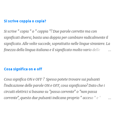
tutti i santi Nel secondo caso invece abbiamo aggiunto l'apostrofo
tra la " C " ed " eri ", ottenendo quindi " C'eri ", in questo caso
stiamo utilizzando un verbo. Il verbo è l'ausiliare " essere " pe...
Si scrive coppia o copia?
Si scrive " copia " o " coppia "? Due parole corrette ma con
significati diversi, basta una doppia per cambiare radicalmente il
significato. Alle volte succede, soprattutto nelle lingue straniere. La
finezza della lingua italiana e il significato molto vario delle
parole ci porta ad utilizzare un linguaggio corretto. Ora
prendiamo in considerazione la prima parola, quindi " coppia "
con due " p ": in questo caso identifica l'unione di due persone.
Cosa significa on e off
Quindi nella lingua italiana esiste ed è corretta. Nel caso invece di "
Cosa significa ON e OFF ? Spesso potete trovare sui pulsanti
copia " con una " p ", indichiamo un fotocopia, quindi la
l'indicazione delle parole ON e OFF, cosa significano? Dato che i
produzione di un foglio in un altro foglio in formato digitale (PDF)
circuiti elettrici si basano su "passa corrente" o "non passa
o cartaceo. Pertanto in base alla frase e al senso che vogliamo
corrente", questo due pulsanti indicano proprio " acceso " e "
dare utilizzeremo o uno o l'altro termine. Facciamo quindi degli
spento ". A ON corrisponde quindi " acceso " e OFF corrisponde a "
esempi: Quella coppia é insieme da ormai 30 anni Per cortesia
spento ".
potresti farmi una copia di quel documento Ed ecco risol...