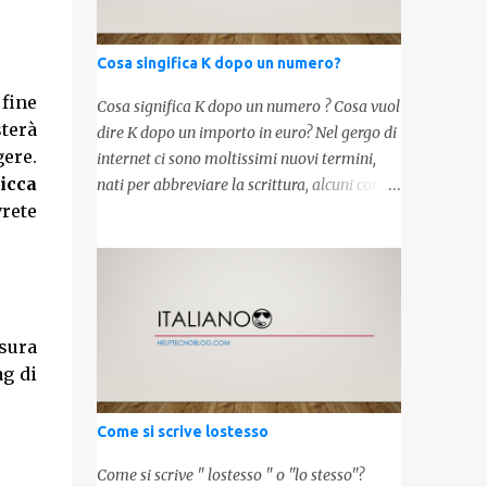
Cosa singifica K dopo un numero?
 fine
Cosa significa K dopo un numero ? Cosa vuol
sterà
dire K dopo un importo in euro? Nel gergo di
ere.
internet ci sono moltissimi nuovi termini,
icca
nati per abbreviare la scrittura, alcuni con
vrete
origini molto antiche, altri invece inventati
molto recentemente. Leggendo forum o
blog, possiamo vedere subito questi termini,
che alle volte non sono subito chiari. Dopo
aver capito cosa significa " swag " e " cool ",
oggi capiremo cosa significa la lettera " k"
usura
posta dopo un numero, ad esempio 10k, 1k,
ag di
45k. L'utilizzo di questa scrittura risale agli
anni 70' dove indicava negli Stati Uniti
Come si scrive lostesso
importi che sostituivano i 3 zeri. Oggi viene
utilizzata anche su internet per abbreviare i
Come si scrive " lostesso " o "lo stesso"?