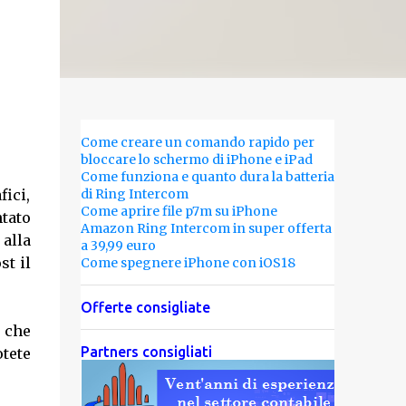
Come creare un comando rapido per
bloccare lo schermo di iPhone e iPad
Come funziona e quanto dura la batteria
fici,
di Ring Intercom
Come aprire file p7m su iPhone
tato
Amazon Ring Intercom in super offerta
 alla
a 39,99 euro
st il
Come spegnere iPhone con iOS18
Offerte consigliate
, che
Partners consigliati
otete