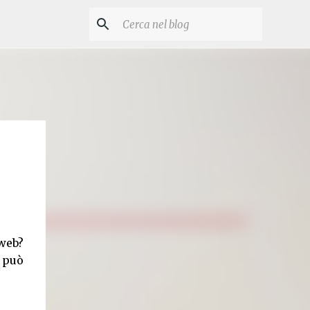
web?
o può