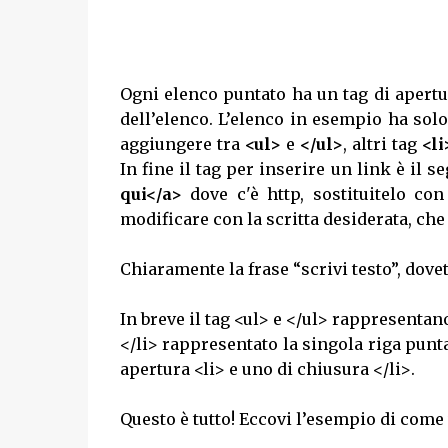
Ogni elenco puntato ha un tag di apert
dell’elenco. L’elenco in esempio ha solo
aggiungere tra
<ul>
e
</ul>
, altri tag
<li
In fine il tag per inserire un link è il s
qui</a>
dove c'è http, sostituitelo con 
modificare con la scritta desiderata, che 
Chiaramente la frase “scrivi testo”, dovet
In breve il tag <ul> e </ul> rappresentano 
</li> rappresentato la singola riga punta
apertura <li> e uno di chiusura </li>.
Questo è tutto! Eccovi l’esempio di come 