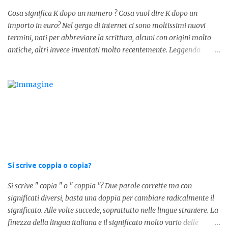
Cosa significa K dopo un numero ? Cosa vuol dire K dopo un
importo in euro? Nel gergo di internet ci sono moltissimi nuovi
termini, nati per abbreviare la scrittura, alcuni con origini molto
antiche, altri invece inventati molto recentemente. Leggendo
forum o blog, possiamo vedere subito questi termini, che alle volte
non sono subito chiari. Dopo aver capito cosa significa " swag " e "
cool ", oggi capiremo cosa significa la lettera " k" posta dopo un
numero, ad esempio 10k, 1k, 45k. L'utilizzo di questa scrittura risale
agli anni 70' dove indicava negli Stati Uniti importi che
sostituivano i 3 zeri. Oggi viene utilizzata anche su internet per
abbreviare i numeri e rendere più chiara l'idea, in sostanza " K "
equivale a 1000. Facciamo alcuni esempi per capire meglio:
100.000 = 100k 5.000 = 5k 1.000 = 1k 15.000 = 15k 1.000.000 =
Si scrive coppia o copia?
1.000k E così via, basta quindi sostituire tre zeri con k. Mo...
Si scrive " copia " o " coppia "? Due parole corrette ma con
significati diversi, basta una doppia per cambiare radicalmente il
significato. Alle volte succede, soprattutto nelle lingue straniere. La
finezza della lingua italiana e il significato molto vario delle