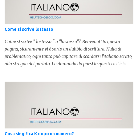
Come si scrive lostesso
Come si scrive " lostesso " o "lo stesso"? Benvenuti in questa
pagina, sicuramente vi è sorto un dubbio di scrittura. Nulla di
problematico, ogni tanto può capitare di scordarsi l'italiano scritto,
alla stregua del parlato. La domanda da porsi in questi casi è la
composizione della parola. Com'è composta? Vediamolo subito qui
sotto. La soluzione non è difficile, a parola è composta dall'articolo
determinativo "lo" e dalla parola "stesso", pertanto in questo caso
in analisi grammaticalela parola è composta da articolo + nome.
Per semplificare: La forma corretta é la seguente" lo stesso " L'altra
forma invece è " lostesso ", ed è errata. Semplice e indolore! Per
concludere facciamo degli esempi: Sai che l'altro giorno ho preso
lo stesso zaino? Anche se mi hai perdonata, non ti capisco lo stesso
.
Cosa singifica K dopo un numero?