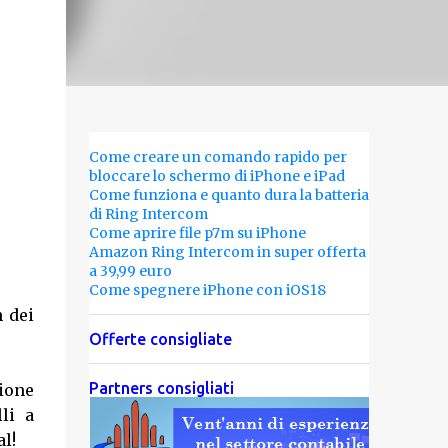
Come creare un comando rapido per
bloccare lo schermo di iPhone e iPad
Come funziona e quanto dura la batteria
di Ring Intercom
Come aprire file p7m su iPhone
Amazon Ring Intercom in super offerta
a 39,99 euro
Come spegnere iPhone con iOS18
 dei
Offerte consigliate
Partners consigliati
sione
li a
l!