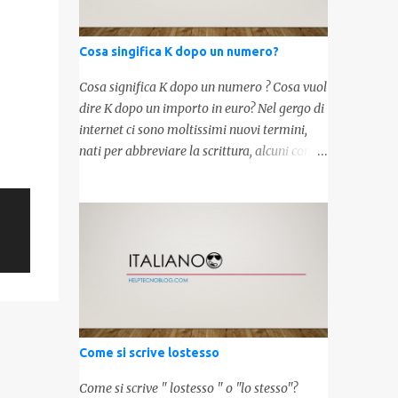
Cosa singifica K dopo un numero?
Cosa significa K dopo un numero ? Cosa vuol
dire K dopo un importo in euro? Nel gergo di
internet ci sono moltissimi nuovi termini,
nati per abbreviare la scrittura, alcuni con
origini molto antiche, altri invece inventati
molto recentemente. Leggendo forum o
blog, possiamo vedere subito questi termini,
che alle volte non sono subito chiari. Dopo
aver capito cosa significa " swag " e " cool ",
oggi capiremo cosa significa la lettera " k"
posta dopo un numero, ad esempio 10k, 1k,
45k. L'utilizzo di questa scrittura risale agli
anni 70' dove indicava negli Stati Uniti
Come si scrive lostesso
importi che sostituivano i 3 zeri. Oggi viene
utilizzata anche su internet per abbreviare i
Come si scrive " lostesso " o "lo stesso"?