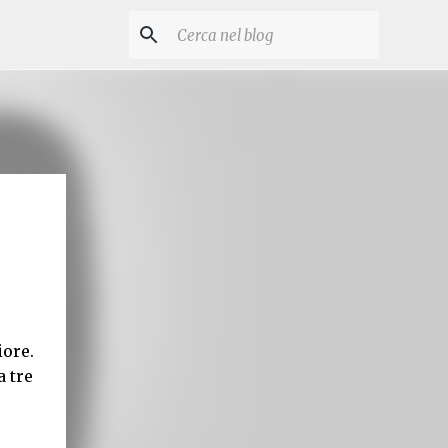
iore.
a tre