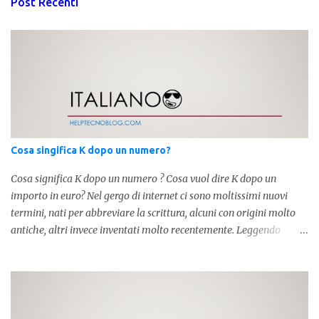
Post Recenti
Cosa singifica K dopo un numero?
Cosa significa K dopo un numero ? Cosa vuol dire K dopo un
importo in euro? Nel gergo di internet ci sono moltissimi nuovi
termini, nati per abbreviare la scrittura, alcuni con origini molto
antiche, altri invece inventati molto recentemente. Leggendo
forum o blog, possiamo vedere subito questi termini, che alle volte
non sono subito chiari. Dopo aver capito cosa significa " swag " e "
cool ", oggi capiremo cosa significa la lettera " k" posta dopo un
numero, ad esempio 10k, 1k, 45k. L'utilizzo di questa scrittura risale
agli anni 70' dove indicava negli Stati Uniti importi che