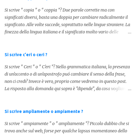
Si scrive " copia " o " coppia "? Due parole corrette ma con
significati diversi, basta una doppia per cambiare radicalmente il
significato. Alle volte succede, soprattutto nelle lingue straniere. La
finezza della lingua italiana e il significato molto vario delle
parole ci porta ad utilizzare un linguaggio corretto. Ora
prendiamo in considerazione la prima parola, quindi " coppia "
con due " p ": in questo caso identifica l'unione di due persone.
Si scrive c'eri o ceri ?
Quindi nella lingua italiana esiste ed è corretta. Nel caso invece di "
Si scrive " Ceri " o " C'eri "? Nella grammatica italiana, la presenza
copia " con una " p ", indichiamo un fotocopia, quindi la
di un'accento o di un'apostrofo puó cambiare il senso della frase,
produzione di un foglio in un altro foglio in formato digitale (PDF)
non ci credi? Invece è vero, proprio come vedremo in questo post.
o cartaceo. Pertanto in base alla frase e al senso che vogliamo
La risposta alla domanda qui sopra è "dipende", da cosa vogliamo
dare utilizzeremo o uno o l'altro termine. Facciamo quindi degli
dire. DIFFERENZA TRA CERI E C'ERI ? La prima distinzione è
esempi: Quella coppia é insieme da ormai 30 anni Per cortesia
fondamentale per capire quale delle due forme è corretta. Nel
potresti farmi una copia di quel documento Ed ecco risol...
primo caso, quindi " Ceri " stiamo facendo riferimento ad un
Si scrive ampliamente o ampiamente ?
sostantivo, quindi in parole comprensibili, ad un nome comune che
Si scrive " ampiamente " o " ampliamente "? Piccolo dubbio che si
indica le candele, come vedete in questa foto: 1 - L'altra sera è
trova anche sul web, forse per qualche lapsus momentaneo dello
caduto dalle scale e non si è fatto nulla... Dovrà accendere ceri a