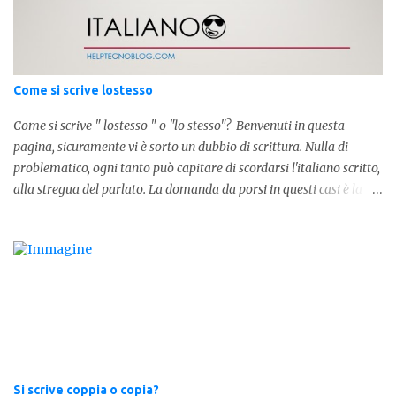
sostituivano i 3 zeri. Oggi viene utilizzata anche su internet per
abbreviare i numeri e rendere più chiara l'idea, in sostanza " K "
equivale a 1000. Facciamo alcuni esempi per capire meglio:
100.000 = 100k 5.000 = 5k 1.000 = 1k 15.000 = 15k 1.000.000 =
Come si scrive lostesso
1.000k E così via, basta quindi sostituire tre zeri con k. Mo...
Come si scrive " lostesso " o "lo stesso"? Benvenuti in questa
pagina, sicuramente vi è sorto un dubbio di scrittura. Nulla di
problematico, ogni tanto può capitare di scordarsi l'italiano scritto,
alla stregua del parlato. La domanda da porsi in questi casi è la
composizione della parola. Com'è composta? Vediamolo subito qui
sotto. La soluzione non è difficile, a parola è composta dall'articolo
determinativo "lo" e dalla parola "stesso", pertanto in questo caso
in analisi grammaticalela parola è composta da articolo + nome.
Per semplificare: La forma corretta é la seguente" lo stesso " L'altra
forma invece è " lostesso ", ed è errata. Semplice e indolore! Per
concludere facciamo degli esempi: Sai che l'altro giorno ho preso
lo stesso zaino? Anche se mi hai perdonata, non ti capisco lo stesso
.
Si scrive coppia o copia?