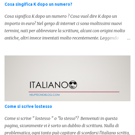
Cosa singifica K dopo un numero?
Cosa significa K dopo un numero ? Cosa vuol dire K dopo un
importo in euro? Nel gergo di internet ci sono moltissimi nuovi
termini, nati per abbreviare la scrittura, alcuni con origini molto
antiche, altri invece inventati molto recentemente. Leggendo
forum o blog, possiamo vedere subito questi termini, che alle volte
non sono subito chiari. Dopo aver capito cosa significa " swag " e "
cool ", oggi capiremo cosa significa la lettera " k" posta dopo un
numero, ad esempio 10k, 1k, 45k. L'utilizzo di questa scrittura risale
agli anni 70' dove indicava negli Stati Uniti importi che
sostituivano i 3 zeri. Oggi viene utilizzata anche su internet per
abbreviare i numeri e rendere più chiara l'idea, in sostanza " K "
equivale a 1000. Facciamo alcuni esempi per capire meglio:
100.000 = 100k 5.000 = 5k 1.000 = 1k 15.000 = 15k 1.000.000 =
Come si scrive lostesso
1.000k E così via, basta quindi sostituire tre zeri con k. Mo...
Come si scrive " lostesso " o "lo stesso"? Benvenuti in questa
pagina, sicuramente vi è sorto un dubbio di scrittura. Nulla di
problematico, ogni tanto può capitare di scordarsi l'italiano scritto,