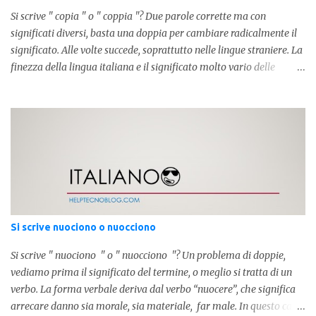
Si scrive " copia " o " coppia "? Due parole corrette ma con
significati diversi, basta una doppia per cambiare radicalmente il
significato. Alle volte succede, soprattutto nelle lingue straniere. La
finezza della lingua italiana e il significato molto vario delle
parole ci porta ad utilizzare un linguaggio corretto. Ora
prendiamo in considerazione la prima parola, quindi " coppia "
con due " p ": in questo caso identifica l'unione di due persone.
Quindi nella lingua italiana esiste ed è corretta. Nel caso invece di "
copia " con una " p ", indichiamo un fotocopia, quindi la
produzione di un foglio in un altro foglio in formato digitale (PDF)
o cartaceo. Pertanto in base alla frase e al senso che vogliamo
dare utilizzeremo o uno o l'altro termine. Facciamo quindi degli
esempi: Quella coppia é insieme da ormai 30 anni Per cortesia
Si scrive nuociono o nuocciono
potresti farmi una copia di quel documento Ed ecco risol...
Si scrive " nuociono " o " nuocciono "? Un problema di doppie,
vediamo prima il significato del termine, o meglio si tratta di un
verbo. La forma verbale deriva dal verbo “nuocere”, che significa
arrecare danno sia morale, sia materiale, far male. In questo caso