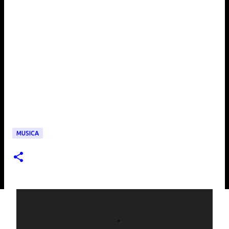
MUSICA
C
o