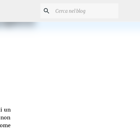
di un
 non
come