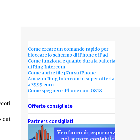
Come creare un comando rapido per
bloccare lo schermo di iPhone e iPad
Come funziona e quanto dura la batteria
di Ring Intercom
Come aprire file p7m su iPhone
Amazon Ring Intercom in super offerta
a 39,99 euro
Come spegnere iPhone con iOS18
ccoti
Offerte consigliate
o qui
Partners consigliati