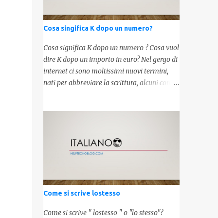
Cosa singifica K dopo un numero?
Cosa significa K dopo un numero ? Cosa vuol
dire K dopo un importo in euro? Nel gergo di
internet ci sono moltissimi nuovi termini,
nati per abbreviare la scrittura, alcuni con
origini molto antiche, altri invece inventati
molto recentemente. Leggendo forum o
blog, possiamo vedere subito questi termini,
che alle volte non sono subito chiari. Dopo
aver capito cosa significa " swag " e " cool ",
oggi capiremo cosa significa la lettera " k"
posta dopo un numero, ad esempio 10k, 1k,
45k. L'utilizzo di questa scrittura risale agli
anni 70' dove indicava negli Stati Uniti
Come si scrive lostesso
importi che sostituivano i 3 zeri. Oggi viene
utilizzata anche su internet per abbreviare i
Come si scrive " lostesso " o "lo stesso"?