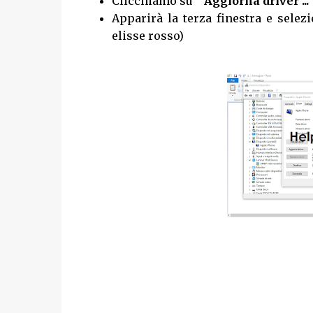
Clicchiamo su "
Aggiorna driver ...
Apparirà la terza finestra e sele
elisse rosso)