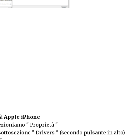
rà
Apple iPhone
ezioniamo " Proprietà "
ttosezione " Drivers " (secondo pulsante in alto)