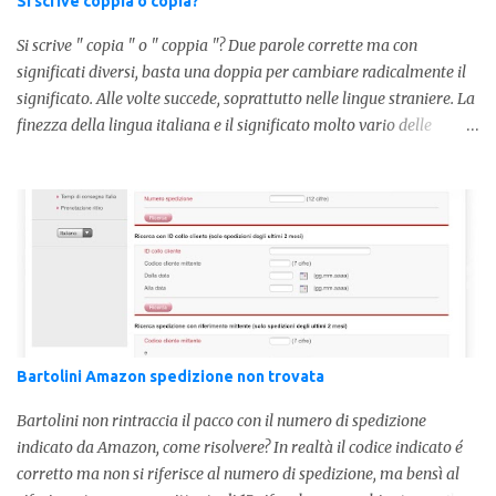
Si scrive coppia o copia?
Si scrive " copia " o " coppia "? Due parole corrette ma con
significati diversi, basta una doppia per cambiare radicalmente il
significato. Alle volte succede, soprattutto nelle lingue straniere. La
finezza della lingua italiana e il significato molto vario delle
parole ci porta ad utilizzare un linguaggio corretto. Ora
prendiamo in considerazione la prima parola, quindi " coppia "
con due " p ": in questo caso identifica l'unione di due persone.
Quindi nella lingua italiana esiste ed è corretta. Nel caso invece di "
copia " con una " p ", indichiamo un fotocopia, quindi la
produzione di un foglio in un altro foglio in formato digitale (PDF)
o cartaceo. Pertanto in base alla frase e al senso che vogliamo
dare utilizzeremo o uno o l'altro termine. Facciamo quindi degli
esempi: Quella coppia é insieme da ormai 30 anni Per cortesia
Bartolini Amazon spedizione non trovata
potresti farmi una copia di quel documento Ed ecco risol...
Bartolini non rintraccia il pacco con il numero di spedizione
indicato da Amazon, come risolvere? In realtà il codice indicato é
corretto ma non si riferisce al numero di spedizione, ma bensì al