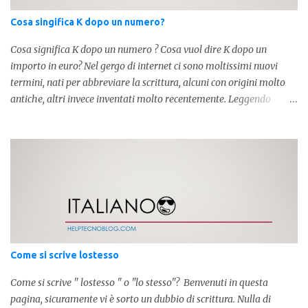
Cosa singifica K dopo un numero?
Cosa significa K dopo un numero ? Cosa vuol dire K dopo un
importo in euro? Nel gergo di internet ci sono moltissimi nuovi
termini, nati per abbreviare la scrittura, alcuni con origini molto
antiche, altri invece inventati molto recentemente. Leggendo
forum o blog, possiamo vedere subito questi termini, che alle volte
non sono subito chiari. Dopo aver capito cosa significa " swag " e "
cool ", oggi capiremo cosa significa la lettera " k" posta dopo un
numero, ad esempio 10k, 1k, 45k. L'utilizzo di questa scrittura risale
agli anni 70' dove indicava negli Stati Uniti importi che
sostituivano i 3 zeri. Oggi viene utilizzata anche su internet per
abbreviare i numeri e rendere più chiara l'idea, in sostanza " K "
equivale a 1000. Facciamo alcuni esempi per capire meglio:
100.000 = 100k 5.000 = 5k 1.000 = 1k 15.000 = 15k 1.000.000 =
Come si scrive lostesso
1.000k E così via, basta quindi sostituire tre zeri con k. Mo...
Come si scrive " lostesso " o "lo stesso"? Benvenuti in questa
pagina, sicuramente vi è sorto un dubbio di scrittura. Nulla di