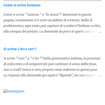
100.000 = 100k 5.000 = 5k 1.000 = 1k 15.000 = 15k 1.000.000 =
Come si scrive lostesso
1.000k E così via, basta quindi sostituire tre zeri con k. Mo...
Come si scrive " lostesso " o "lo stesso"? Benvenuti in questa
pagina, sicuramente vi è sorto un dubbio di scrittura. Nulla di
problematico, ogni tanto può capitare di scordarsi l'italiano scritto,
alla stregua del parlato. La domanda da porsi in questi casi è la
composizione della parola. Com'è composta? Vediamolo subito qui
sotto. La soluzione non è difficile, a parola è composta dall'articolo
determinativo "lo" e dalla parola "stesso", pertanto in questo caso
Si scrive c'eri o ceri ?
in analisi grammaticalela parola è composta da articolo + nome.
Si scrive " Ceri " o " C'eri "? Nella grammatica italiana, la presenza
Per semplificare: La forma corretta é la seguente" lo stesso " L'altra
di un'accento o di un'apostrofo puó cambiare il senso della frase,
forma invece è " lostesso ", ed è errata. Semplice e indolore! Per
non ci credi? Invece è vero, proprio come vedremo in questo post.
concludere facciamo degli esempi: Sai che l'altro giorno ho preso
La risposta alla domanda qui sopra è "dipende", da cosa vogliamo
lo stesso zaino? Anche se mi hai perdonata, non ti capisco lo stesso
dire. DIFFERENZA TRA CERI E C'ERI ? La prima distinzione è
.
fondamentale per capire quale delle due forme è corretta. Nel
primo caso, quindi " Ceri " stiamo facendo riferimento ad un
sostantivo, quindi in parole comprensibili, ad un nome comune che
indica le candele, come vedete in questa foto: 1 - L'altra sera è