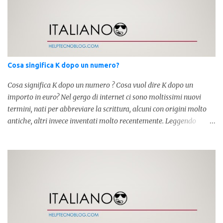
Cosa singifica K dopo un numero?
Cosa significa K dopo un numero ? Cosa vuol dire K dopo un
importo in euro? Nel gergo di internet ci sono moltissimi nuovi
termini, nati per abbreviare la scrittura, alcuni con origini molto
antiche, altri invece inventati molto recentemente. Leggendo
forum o blog, possiamo vedere subito questi termini, che alle volte
non sono subito chiari. Dopo aver capito cosa significa " swag " e "
cool ", oggi capiremo cosa significa la lettera " k" posta dopo un
numero, ad esempio 10k, 1k, 45k. L'utilizzo di questa scrittura risale
agli anni 70' dove indicava negli Stati Uniti importi che
sostituivano i 3 zeri. Oggi viene utilizzata anche su internet per
abbreviare i numeri e rendere più chiara l'idea, in sostanza " K "
equivale a 1000. Facciamo alcuni esempi per capire meglio: