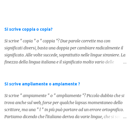
caduto dalle scale e non si è fatto nulla... Dovrà accendere ceri a
tutti i santi Nel secondo caso invece abbiamo aggiunto l'apostrofo
tra la " C " ed " eri ", ottenendo quindi " C'eri ", in questo caso
stiamo utilizzando un verbo. Il verbo è l'ausiliare " essere " pe...
Si scrive coppia o copia?
Si scrive " copia " o " coppia "? Due parole corrette ma con
significati diversi, basta una doppia per cambiare radicalmente il
significato. Alle volte succede, soprattutto nelle lingue straniere. La
finezza della lingua italiana e il significato molto vario delle
parole ci porta ad utilizzare un linguaggio corretto. Ora
prendiamo in considerazione la prima parola, quindi " coppia "
con due " p ": in questo caso identifica l'unione di due persone.
Si scrive ampliamente o ampiamente ?
Quindi nella lingua italiana esiste ed è corretta. Nel caso invece di "
Si scrive " ampiamente " o " ampliamente "? Piccolo dubbio che si
copia " con una " p ", indichiamo un fotocopia, quindi la
trova anche sul web, forse per qualche lapsus momentaneo dello
produzione di un foglio in un altro foglio in formato digitale (PDF)
scrittore, ma una " l " in più può portare ad un errore ortografico.
o cartaceo. Pertanto in base alla frase e al senso che vogliamo
Partiamo dicendo che l'italiano deriva da varie lingue, che si sono
dare utilizzeremo o uno o l'altro termine. Facciamo quindi degli
mischiate tra loro, come moltissime altre lingue europee. Senza
esempi: Quella coppia é insieme da ormai 30 anni Per cortesia
dilungarci in lunghi discorsi, la forma corretta è " ampiamente ",