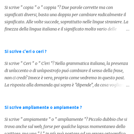
Si scrive " copia " o " coppia "? Due parole corrette ma con
significati diversi, basta una doppia per cambiare radicalmente il
significato. Alle volte succede, soprattutto nelle lingue straniere. La
finezza della lingua italiana e il significato molto vario delle
parole ci porta ad utilizzare un linguaggio corretto. Ora
prendiamo in considerazione la prima parola, quindi " coppia "
con due " p ": in questo caso identifica l'unione di due persone.
Si scrive c'eri o ceri ?
Quindi nella lingua italiana esiste ed è corretta. Nel caso invece di "
Si scrive " Ceri " o " C'eri "? Nella grammatica italiana, la presenza
copia " con una " p ", indichiamo un fotocopia, quindi la
di un'accento o di un'apostrofo puó cambiare il senso della frase,
produzione di un foglio in un altro foglio in formato digitale (PDF)
non ci credi? Invece è vero, proprio come vedremo in questo post.
o cartaceo. Pertanto in base alla frase e al senso che vogliamo
La risposta alla domanda qui sopra è "dipende", da cosa vogliamo
dare utilizzeremo o uno o l'altro termine. Facciamo quindi degli
dire. DIFFERENZA TRA CERI E C'ERI ? La prima distinzione è
esempi: Quella coppia é insieme da ormai 30 anni Per cortesia
fondamentale per capire quale delle due forme è corretta. Nel
potresti farmi una copia di quel documento Ed ecco risol...
primo caso, quindi " Ceri " stiamo facendo riferimento ad un
Si scrive ampliamente o ampiamente ?
sostantivo, quindi in parole comprensibili, ad un nome comune che
Si scrive " ampiamente " o " ampliamente "? Piccolo dubbio che si
indica le candele, come vedete in questa foto: 1 - L'altra sera è
trova anche sul web, forse per qualche lapsus momentaneo dello
caduto dalle scale e non si è fatto nulla... Dovrà accendere ceri a
scrittore, ma una " l " in più può portare ad un errore ortografico.