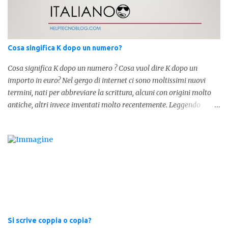
forma invece è " lostesso ", ed è errata. Semplice e indolore! Per
concludere facciamo degli esempi: Sai che l'altro giorno ho preso
lo stesso zaino? Anche se mi hai perdonata, non ti capisco lo stesso
.
Cosa singifica K dopo un numero?
Cosa significa K dopo un numero ? Cosa vuol dire K dopo un
importo in euro? Nel gergo di internet ci sono moltissimi nuovi
termini, nati per abbreviare la scrittura, alcuni con origini molto
antiche, altri invece inventati molto recentemente. Leggendo
forum o blog, possiamo vedere subito questi termini, che alle volte
non sono subito chiari. Dopo aver capito cosa significa " swag " e "
cool ", oggi capiremo cosa significa la lettera " k" posta dopo un
numero, ad esempio 10k, 1k, 45k. L'utilizzo di questa scrittura risale
agli anni 70' dove indicava negli Stati Uniti importi che
sostituivano i 3 zeri. Oggi viene utilizzata anche su internet per
abbreviare i numeri e rendere più chiara l'idea, in sostanza " K "
equivale a 1000. Facciamo alcuni esempi per capire meglio:
100.000 = 100k 5.000 = 5k 1.000 = 1k 15.000 = 15k 1.000.000 =
Si scrive coppia o copia?
1.000k E così via, basta quindi sostituire tre zeri con k. Mo...