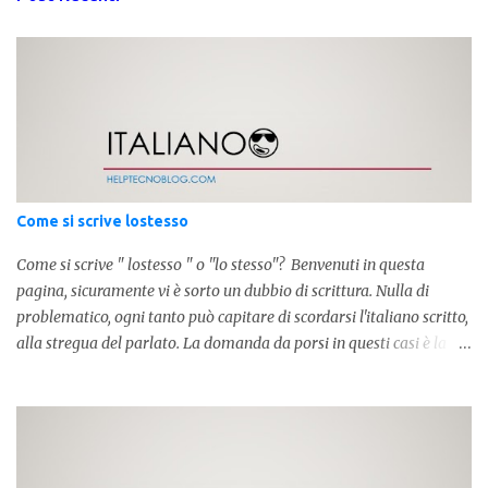
Come si scrive lostesso
Come si scrive " lostesso " o "lo stesso"? Benvenuti in questa
pagina, sicuramente vi è sorto un dubbio di scrittura. Nulla di
problematico, ogni tanto può capitare di scordarsi l'italiano scritto,
alla stregua del parlato. La domanda da porsi in questi casi è la
composizione della parola. Com'è composta? Vediamolo subito qui
sotto. La soluzione non è difficile, a parola è composta dall'articolo
determinativo "lo" e dalla parola "stesso", pertanto in questo caso
in analisi grammaticalela parola è composta da articolo + nome.
Per semplificare: La forma corretta é la seguente" lo stesso " L'altra