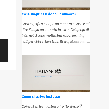
Cosa singifica K dopo un numero?
Cosa significa K dopo un numero ? Cosa vuol
dire K dopo un importo in euro? Nel gergo di
internet ci sono moltissimi nuovi termini,
nati per abbreviare la scrittura, alcuni con
origini molto antiche, altri invece inventati
molto recentemente. Leggendo forum o
blog, possiamo vedere subito questi termini,
che alle volte non sono subito chiari. Dopo
aver capito cosa significa " swag " e " cool ",
oggi capiremo cosa significa la lettera " k"
posta dopo un numero, ad esempio 10k, 1k,
45k. L'utilizzo di questa scrittura risale agli
anni 70' dove indicava negli Stati Uniti
Come si scrive lostesso
importi che sostituivano i 3 zeri. Oggi viene
utilizzata anche su internet per abbreviare i
Come si scrive " lostesso " o "lo stesso"?