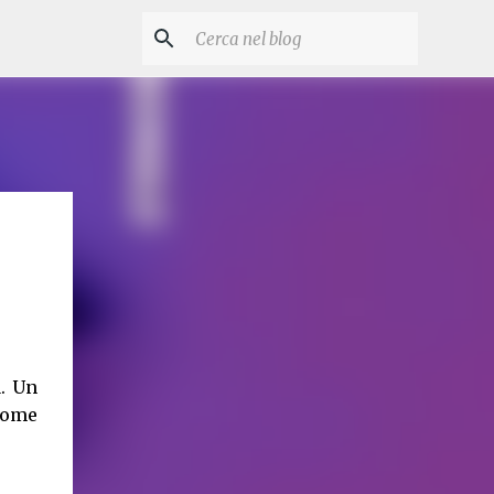
. Un
 come