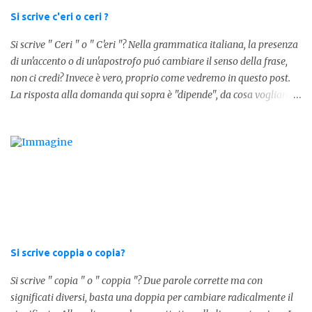
determinativo "lo" e dalla parola "stesso", pertanto in questo caso
Si scrive c'eri o ceri ?
in analisi grammaticalela parola è composta da articolo + nome.
Si scrive " Ceri " o " C'eri "? Nella grammatica italiana, la presenza
Per semplificare: La forma corretta é la seguente" lo stesso " L'altra
di un'accento o di un'apostrofo puó cambiare il senso della frase,
forma invece è " lostesso ", ed è errata. Semplice e indolore! Per
non ci credi? Invece è vero, proprio come vedremo in questo post.
concludere facciamo degli esempi: Sai che l'altro giorno ho preso
La risposta alla domanda qui sopra è "dipende", da cosa vogliamo
lo stesso zaino? Anche se mi hai perdonata, non ti capisco lo stesso
dire. DIFFERENZA TRA CERI E C'ERI ? La prima distinzione è
.
fondamentale per capire quale delle due forme è corretta. Nel
primo caso, quindi " Ceri " stiamo facendo riferimento ad un
sostantivo, quindi in parole comprensibili, ad un nome comune che
indica le candele, come vedete in questa foto: 1 - L'altra sera è
caduto dalle scale e non si è fatto nulla... Dovrà accendere ceri a
tutti i santi Nel secondo caso invece abbiamo aggiunto l'apostrofo
tra la " C " ed " eri ", ottenendo quindi " C'eri ", in questo caso
stiamo utilizzando un verbo. Il verbo è l'ausiliare " essere " pe...
Si scrive coppia o copia?
Si scrive " copia " o " coppia "? Due parole corrette ma con
significati diversi, basta una doppia per cambiare radicalmente il