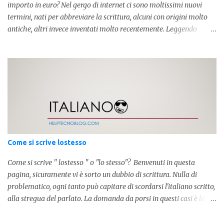
importo in euro? Nel gergo di internet ci sono moltissimi nuovi
termini, nati per abbreviare la scrittura, alcuni con origini molto
antiche, altri invece inventati molto recentemente. Leggendo
forum o blog, possiamo vedere subito questi termini, che alle volte
non sono subito chiari. Dopo aver capito cosa significa " swag " e "
cool ", oggi capiremo cosa significa la lettera " k" posta dopo un
numero, ad esempio 10k, 1k, 45k. L'utilizzo di questa scrittura risale
agli anni 70' dove indicava negli Stati Uniti importi che
sostituivano i 3 zeri. Oggi viene utilizzata anche su internet per
abbreviare i numeri e rendere più chiara l'idea, in sostanza " K "
equivale a 1000. Facciamo alcuni esempi per capire meglio:
100.000 = 100k 5.000 = 5k 1.000 = 1k 15.000 = 15k 1.000.000 =
Come si scrive lostesso
1.000k E così via, basta quindi sostituire tre zeri con k. Mo...
Come si scrive " lostesso " o "lo stesso"? Benvenuti in questa
pagina, sicuramente vi è sorto un dubbio di scrittura. Nulla di
problematico, ogni tanto può capitare di scordarsi l'italiano scritto,
alla stregua del parlato. La domanda da porsi in questi casi è la
composizione della parola. Com'è composta? Vediamolo subito qui
sotto. La soluzione non è difficile, a parola è composta dall'articolo