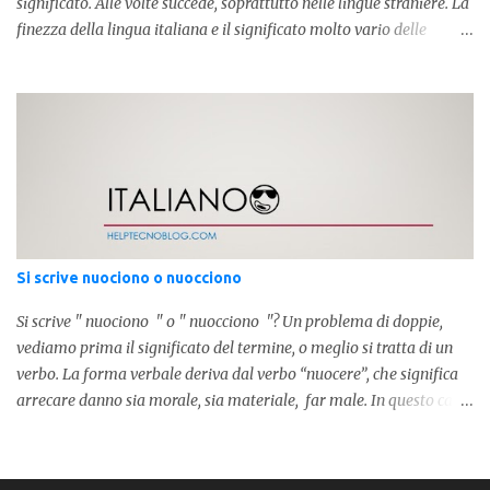
significato. Alle volte succede, soprattutto nelle lingue straniere. La
finezza della lingua italiana e il significato molto vario delle
parole ci porta ad utilizzare un linguaggio corretto. Ora
prendiamo in considerazione la prima parola, quindi " coppia "
con due " p ": in questo caso identifica l'unione di due persone.
Quindi nella lingua italiana esiste ed è corretta. Nel caso invece di "
copia " con una " p ", indichiamo un fotocopia, quindi la
produzione di un foglio in un altro foglio in formato digitale (PDF)
o cartaceo. Pertanto in base alla frase e al senso che vogliamo
dare utilizzeremo o uno o l'altro termine. Facciamo quindi degli
esempi: Quella coppia é insieme da ormai 30 anni Per cortesia
Si scrive nuociono o nuocciono
potresti farmi una copia di quel documento Ed ecco risol...
Si scrive " nuociono " o " nuocciono "? Un problema di doppie,
vediamo prima il significato del termine, o meglio si tratta di un
verbo. La forma verbale deriva dal verbo “nuocere”, che significa
arrecare danno sia morale, sia materiale, far male. In questo caso
stiamo parlando del presente semplice terza persona plurale e le
forme corrette sono due, sia senza “u”, quindi “nocciono”, sia
“nuocciono”. Pertanto la forma " nuocciono " é quella corretta con