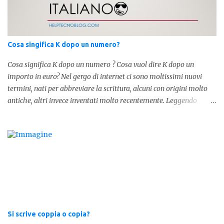
forma invece è " lostesso ", ed è errata. Semplice e indolore! Per
concludere facciamo degli esempi: Sai che l'altro giorno ho preso
lo stesso zaino? Anche se mi hai perdonata, non ti capisco lo stesso
.
Cosa singifica K dopo un numero?
Cosa significa K dopo un numero ? Cosa vuol dire K dopo un
importo in euro? Nel gergo di internet ci sono moltissimi nuovi
termini, nati per abbreviare la scrittura, alcuni con origini molto
antiche, altri invece inventati molto recentemente. Leggendo
forum o blog, possiamo vedere subito questi termini, che alle volte
non sono subito chiari. Dopo aver capito cosa significa " swag " e "
cool ", oggi capiremo cosa significa la lettera " k" posta dopo un
numero, ad esempio 10k, 1k, 45k. L'utilizzo di questa scrittura risale
agli anni 70' dove indicava negli Stati Uniti importi che
sostituivano i 3 zeri. Oggi viene utilizzata anche su internet per
abbreviare i numeri e rendere più chiara l'idea, in sostanza " K "
equivale a 1000. Facciamo alcuni esempi per capire meglio:
100.000 = 100k 5.000 = 5k 1.000 = 1k 15.000 = 15k 1.000.000 =
Si scrive coppia o copia?
1.000k E così via, basta quindi sostituire tre zeri con k. Mo...