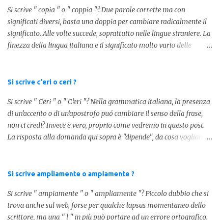
Si scrive " copia " o " coppia "? Due parole corrette ma con
significati diversi, basta una doppia per cambiare radicalmente il
significato. Alle volte succede, soprattutto nelle lingue straniere. La
finezza della lingua italiana e il significato molto vario delle
parole ci porta ad utilizzare un linguaggio corretto. Ora
prendiamo in considerazione la prima parola, quindi " coppia "
con due " p ": in questo caso identifica l'unione di due persone.
Si scrive c'eri o ceri ?
Quindi nella lingua italiana esiste ed è corretta. Nel caso invece di "
Si scrive " Ceri " o " C'eri "? Nella grammatica italiana, la presenza
copia " con una " p ", indichiamo un fotocopia, quindi la
di un'accento o di un'apostrofo puó cambiare il senso della frase,
produzione di un foglio in un altro foglio in formato digitale (PDF)
non ci credi? Invece è vero, proprio come vedremo in questo post.
o cartaceo. Pertanto in base alla frase e al senso che vogliamo
La risposta alla domanda qui sopra è "dipende", da cosa vogliamo
dare utilizzeremo o uno o l'altro termine. Facciamo quindi degli
dire. DIFFERENZA TRA CERI E C'ERI ? La prima distinzione è
esempi: Quella coppia é insieme da ormai 30 anni Per cortesia
fondamentale per capire quale delle due forme è corretta. Nel
potresti farmi una copia di quel documento Ed ecco risol...
primo caso, quindi " Ceri " stiamo facendo riferimento ad un
Si scrive ampliamente o ampiamente ?
sostantivo, quindi in parole comprensibili, ad un nome comune che
Si scrive " ampiamente " o " ampliamente "? Piccolo dubbio che si
indica le candele, come vedete in questa foto: 1 - L'altra sera è
trova anche sul web, forse per qualche lapsus momentaneo dello
caduto dalle scale e non si è fatto nulla... Dovrà accendere ceri a
scrittore, ma una " l " in più può portare ad un errore ortografico.
tutti i santi Nel secondo caso invece abbiamo aggiunto l'apostrofo