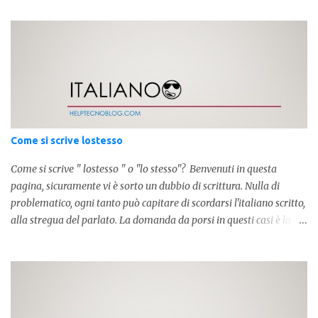
Come si scrive lostesso
Come si scrive " lostesso " o "lo stesso"? Benvenuti in questa
pagina, sicuramente vi è sorto un dubbio di scrittura. Nulla di
problematico, ogni tanto può capitare di scordarsi l'italiano scritto,
alla stregua del parlato. La domanda da porsi in questi casi è la
composizione della parola. Com'è composta? Vediamolo subito qui
sotto. La soluzione non è difficile, a parola è composta dall'articolo
determinativo "lo" e dalla parola "stesso", pertanto in questo caso
in analisi grammaticalela parola è composta da articolo + nome.
Per semplificare: La forma corretta é la seguente" lo stesso " L'altra