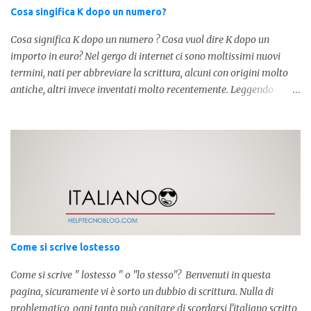
Cosa singifica K dopo un numero?
Cosa significa K dopo un numero ? Cosa vuol dire K dopo un
importo in euro? Nel gergo di internet ci sono moltissimi nuovi
termini, nati per abbreviare la scrittura, alcuni con origini molto
antiche, altri invece inventati molto recentemente. Leggendo
forum o blog, possiamo vedere subito questi termini, che alle volte
non sono subito chiari. Dopo aver capito cosa significa " swag " e "
cool ", oggi capiremo cosa significa la lettera " k" posta dopo un
numero, ad esempio 10k, 1k, 45k. L'utilizzo di questa scrittura risale
agli anni 70' dove indicava negli Stati Uniti importi che
sostituivano i 3 zeri. Oggi viene utilizzata anche su internet per
abbreviare i numeri e rendere più chiara l'idea, in sostanza " K "
equivale a 1000. Facciamo alcuni esempi per capire meglio:
100.000 = 100k 5.000 = 5k 1.000 = 1k 15.000 = 15k 1.000.000 =
Come si scrive lostesso
1.000k E così via, basta quindi sostituire tre zeri con k. Mo...
Come si scrive " lostesso " o "lo stesso"? Benvenuti in questa
pagina, sicuramente vi è sorto un dubbio di scrittura. Nulla di
problematico, ogni tanto può capitare di scordarsi l'italiano scritto,