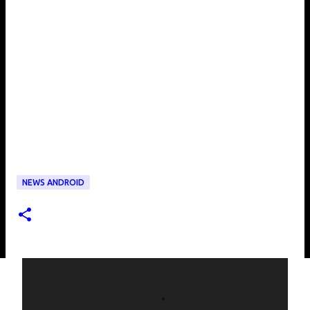
NEWS ANDROID
C
o