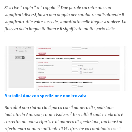
Si scrive " copia " o " coppia "? Due parole corrette ma con
significati diversi, basta una doppia per cambiare radicalmente il
significato. Alle volte succede, soprattutto nelle lingue straniere. La
finezza della lingua italiana e il significato molto vario delle
parole ci porta ad utilizzare un linguaggio corretto. Ora
prendiamo in considerazione la prima parola, quindi " coppia "
con due " p ": in questo caso identifica l'unione di due persone.
Quindi nella lingua italiana esiste ed è corretta. Nel caso invece di "
copia " con una " p ", indichiamo un fotocopia, quindi la
produzione di un foglio in un altro foglio in formato digitale (PDF)
o cartaceo. Pertanto in base alla frase e al senso che vogliamo
dare utilizzeremo o uno o l'altro termine. Facciamo quindi degli
esempi: Quella coppia é insieme da ormai 30 anni Per cortesia
Bartolini Amazon spedizione non trovata
potresti farmi una copia di quel documento Ed ecco risol...
Bartolini non rintraccia il pacco con il numero di spedizione
indicato da Amazon, come risolvere? In realtà il codice indicato é
corretto ma non si riferisce al numero di spedizione, ma bensì al
riferimento numero mittente di 15 cifre che va combinato con il