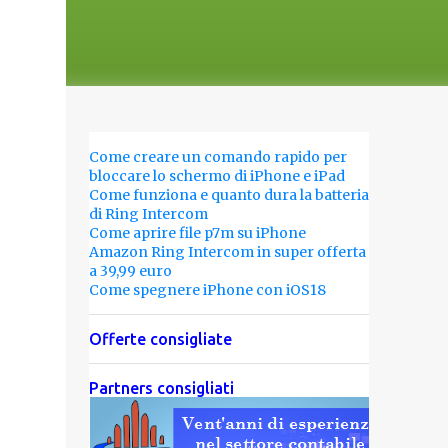
Come creare un comando rapido per
bloccare lo schermo di iPhone e iPad
Come funziona e quanto dura la batteria
di Ring Intercom
Come aprire file p7m su iPhone
Amazon Ring Intercom in super offerta
a 39,99 euro
Come spegnere iPhone con iOS18
Offerte consigliate
Partners consigliati