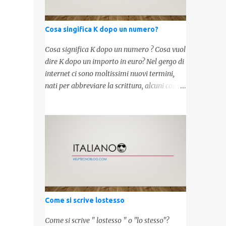
Cosa singifica K dopo un numero?
Cosa significa K dopo un numero ? Cosa vuol
dire K dopo un importo in euro? Nel gergo di
internet ci sono moltissimi nuovi termini,
nati per abbreviare la scrittura, alcuni con
origini molto antiche, altri invece inventati
molto recentemente. Leggendo forum o
blog, possiamo vedere subito questi termini,
che alle volte non sono subito chiari. Dopo
aver capito cosa significa " swag " e " cool ",
oggi capiremo cosa significa la lettera " k"
posta dopo un numero, ad esempio 10k, 1k,
45k. L'utilizzo di questa scrittura risale agli
anni 70' dove indicava negli Stati Uniti
Come si scrive lostesso
importi che sostituivano i 3 zeri. Oggi viene
utilizzata anche su internet per abbreviare i
Come si scrive " lostesso " o "lo stesso"?