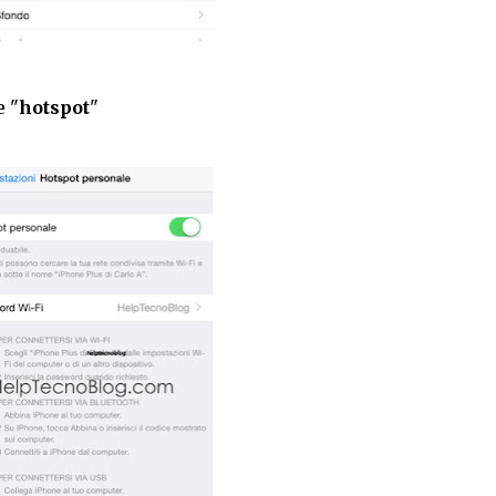
e "
hotspot
"