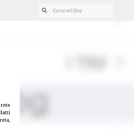
rete
atti
reta,