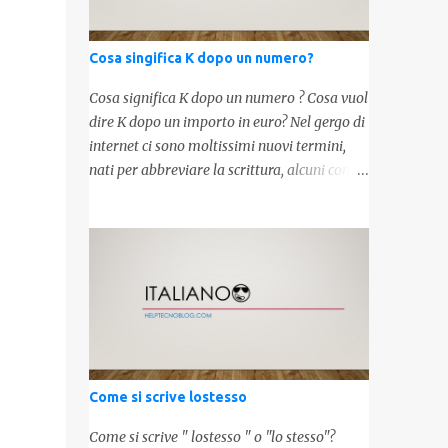
Cosa singifica K dopo un numero?
Cosa significa K dopo un numero ? Cosa vuol
dire K dopo un importo in euro? Nel gergo di
internet ci sono moltissimi nuovi termini,
nati per abbreviare la scrittura, alcuni con
origini molto antiche, altri invece inventati
molto recentemente. Leggendo forum o
blog, possiamo vedere subito questi termini,
che alle volte non sono subito chiari. Dopo
aver capito cosa significa " swag " e " cool ",
oggi capiremo cosa significa la lettera " k"
posta dopo un numero, ad esempio 10k, 1k,
45k. L'utilizzo di questa scrittura risale agli
anni 70' dove indicava negli Stati Uniti
Come si scrive lostesso
importi che sostituivano i 3 zeri. Oggi viene
utilizzata anche su internet per abbreviare i
Come si scrive " lostesso " o "lo stesso"?