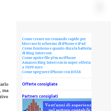
Come creare un comando rapido per
bloccare lo schermo di iPhone e iPad
Come funziona e quanto dura la batteria
di Ring Intercom
Come aprire file p7m su iPhone
Amazon Ring Intercom in super offerta
a 39,99 euro
Come spegnere iPhone con iOS18
arlo
Offerte consigliate
, ma
Partners consigliati
ativo