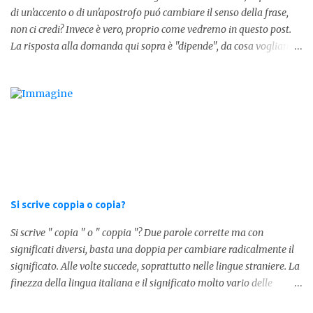
di un'accento o di un'apostrofo puó cambiare il senso della frase,
forma invece è " lostesso ", ed è errata. Semplice e indolore! Per
non ci credi? Invece è vero, proprio come vedremo in questo post.
concludere facciamo degli esempi: Sai che l'altro giorno ho preso
La risposta alla domanda qui sopra è "dipende", da cosa vogliamo
lo stesso zaino? Anche se mi hai perdonata, non ti capisco lo stesso
dire. DIFFERENZA TRA CERI E C'ERI ? La prima distinzione è
.
fondamentale per capire quale delle due forme è corretta. Nel
primo caso, quindi " Ceri " stiamo facendo riferimento ad un
sostantivo, quindi in parole comprensibili, ad un nome comune che
indica le candele, come vedete in questa foto: 1 - L'altra sera è
caduto dalle scale e non si è fatto nulla... Dovrà accendere ceri a
tutti i santi Nel secondo caso invece abbiamo aggiunto l'apostrofo
tra la " C " ed " eri ", ottenendo quindi " C'eri ", in questo caso
stiamo utilizzando un verbo. Il verbo è l'ausiliare " essere " pe...
Si scrive coppia o copia?
Si scrive " copia " o " coppia "? Due parole corrette ma con
significati diversi, basta una doppia per cambiare radicalmente il
significato. Alle volte succede, soprattutto nelle lingue straniere. La
finezza della lingua italiana e il significato molto vario delle
parole ci porta ad utilizzare un linguaggio corretto. Ora