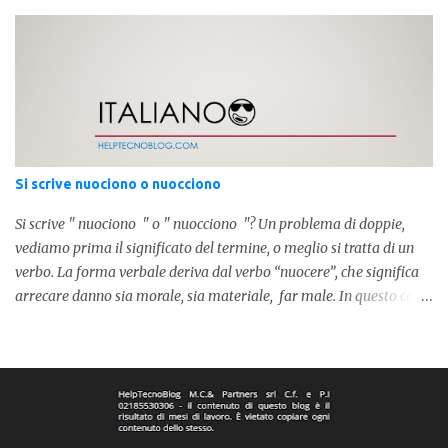
prendiamo in considerazione la prima parola, quindi " coppia "
con due " p ": in questo caso identifica l'unione di due persone.
Quindi nella lingua italiana esiste ed è corretta. Nel caso invece di "
copia " con una " p ", indichiamo un fotocopia, quindi la
produzione di un foglio in un altro foglio in formato digitale (PDF)
o cartaceo. Pertanto in base alla frase e al senso che vogliamo
dare utilizzeremo o uno o l'altro termine. Facciamo quindi degli
esempi: Quella coppia é insieme da ormai 30 anni Per cortesia
Si scrive nuociono o nuocciono
potresti farmi una copia di quel documento Ed ecco risol...
Si scrive " nuociono " o " nuocciono "? Un problema di doppie,
vediamo prima il significato del termine, o meglio si tratta di un
verbo. La forma verbale deriva dal verbo “nuocere”, che significa
arrecare danno sia morale, sia materiale, far male. In questo caso
stiamo parlando del presente semplice terza persona plurale e le
forme corrette sono due, sia senza “u”, quindi “nocciono”, sia
“nuocciono”. Pertanto la forma " nuocciono " é quella corretta con
la doppia “c”, tant’è che coniugato risulta “ essi nuocciono ”. L'altra
forma é " nuociono ", ed é assolutamente scorretta, da non
utilizzare. Semplice e indolore! Per concludere facciamo degli