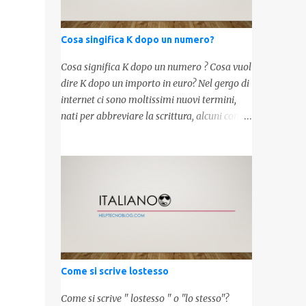
Cosa singifica K dopo un numero?
Cosa significa K dopo un numero ? Cosa vuol
dire K dopo un importo in euro? Nel gergo di
internet ci sono moltissimi nuovi termini,
nati per abbreviare la scrittura, alcuni con
origini molto antiche, altri invece inventati
molto recentemente. Leggendo forum o
blog, possiamo vedere subito questi termini,
che alle volte non sono subito chiari. Dopo
aver capito cosa significa " swag " e " cool ",
oggi capiremo cosa significa la lettera " k"
posta dopo un numero, ad esempio 10k, 1k,
45k. L'utilizzo di questa scrittura risale agli
anni 70' dove indicava negli Stati Uniti
Come si scrive lostesso
importi che sostituivano i 3 zeri. Oggi viene
utilizzata anche su internet per abbreviare i
Come si scrive " lostesso " o "lo stesso"?