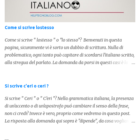
sostituivano i 3 zeri. Oggi viene utilizzata anche su internet per
abbreviare i numeri e rendere più chiara l'idea, in sostanza " K "
equivale a 1000. Facciamo alcuni esempi per capire meglio:
100.000 = 100k 5.000 = 5k 1.000 = 1k 15.000 = 15k 1.000.000 =
Come si scrive lostesso
1.000k E così via, basta quindi sostituire tre zeri con k. Mo...
Come si scrive " lostesso " o "lo stesso"? Benvenuti in questa
pagina, sicuramente vi è sorto un dubbio di scrittura. Nulla di
problematico, ogni tanto può capitare di scordarsi l'italiano scritto,
alla stregua del parlato. La domanda da porsi in questi casi è la
composizione della parola. Com'è composta? Vediamolo subito qui
sotto. La soluzione non è difficile, a parola è composta dall'articolo
determinativo "lo" e dalla parola "stesso", pertanto in questo caso
Si scrive c'eri o ceri ?
in analisi grammaticalela parola è composta da articolo + nome.
Si scrive " Ceri " o " C'eri "? Nella grammatica italiana, la presenza
Per semplificare: La forma corretta é la seguente" lo stesso " L'altra
di un'accento o di un'apostrofo puó cambiare il senso della frase,
forma invece è " lostesso ", ed è errata. Semplice e indolore! Per
non ci credi? Invece è vero, proprio come vedremo in questo post.
concludere facciamo degli esempi: Sai che l'altro giorno ho preso
La risposta alla domanda qui sopra è "dipende", da cosa vogliamo
lo stesso zaino? Anche se mi hai perdonata, non ti capisco lo stesso
dire. DIFFERENZA TRA CERI E C'ERI ? La prima distinzione è
.
fondamentale per capire quale delle due forme è corretta. Nel