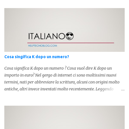
Cosa singifica K dopo un numero?
Cosa significa K dopo un numero ? Cosa vuol dire K dopo un
importo in euro? Nel gergo di internet ci sono moltissimi nuovi
termini, nati per abbreviare la scrittura, alcuni con origini molto
antiche, altri invece inventati molto recentemente. Leggendo
forum o blog, possiamo vedere subito questi termini, che alle volte
non sono subito chiari. Dopo aver capito cosa significa " swag " e "
cool ", oggi capiremo cosa significa la lettera " k" posta dopo un
numero, ad esempio 10k, 1k, 45k. L'utilizzo di questa scrittura risale
agli anni 70' dove indicava negli Stati Uniti importi che