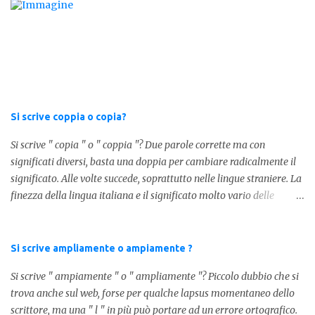
primo caso, quindi " Ceri " stiamo facendo riferimento ad un
sostantivo, quindi in parole comprensibili, ad un nome comune che
indica le candele, come vedete in questa foto: 1 - L'altra sera è
caduto dalle scale e non si è fatto nulla... Dovrà accendere ceri a
tutti i santi Nel secondo caso invece abbiamo aggiunto l'apostrofo
tra la " C " ed " eri ", ottenendo quindi " C'eri ", in questo caso
stiamo utilizzando un verbo. Il verbo è l'ausiliare " essere " pe...
Si scrive coppia o copia?
Si scrive " copia " o " coppia "? Due parole corrette ma con
significati diversi, basta una doppia per cambiare radicalmente il
significato. Alle volte succede, soprattutto nelle lingue straniere. La
finezza della lingua italiana e il significato molto vario delle
parole ci porta ad utilizzare un linguaggio corretto. Ora
prendiamo in considerazione la prima parola, quindi " coppia "
con due " p ": in questo caso identifica l'unione di due persone.
Si scrive ampliamente o ampiamente ?
Quindi nella lingua italiana esiste ed è corretta. Nel caso invece di "
Si scrive " ampiamente " o " ampliamente "? Piccolo dubbio che si
copia " con una " p ", indichiamo un fotocopia, quindi la
trova anche sul web, forse per qualche lapsus momentaneo dello
produzione di un foglio in un altro foglio in formato digitale (PDF)
scrittore, ma una " l " in più può portare ad un errore ortografico.
o cartaceo. Pertanto in base alla frase e al senso che vogliamo