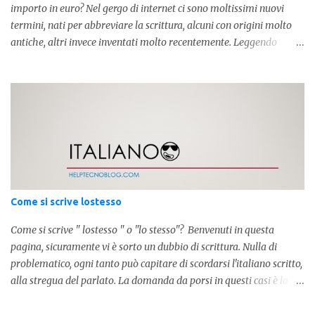
importo in euro? Nel gergo di internet ci sono moltissimi nuovi
termini, nati per abbreviare la scrittura, alcuni con origini molto
antiche, altri invece inventati molto recentemente. Leggendo
forum o blog, possiamo vedere subito questi termini, che alle volte
non sono subito chiari. Dopo aver capito cosa significa " swag " e "
cool ", oggi capiremo cosa significa la lettera " k" posta dopo un
numero, ad esempio 10k, 1k, 45k. L'utilizzo di questa scrittura risale
agli anni 70' dove indicava negli Stati Uniti importi che
sostituivano i 3 zeri. Oggi viene utilizzata anche su internet per
abbreviare i numeri e rendere più chiara l'idea, in sostanza " K "
equivale a 1000. Facciamo alcuni esempi per capire meglio:
100.000 = 100k 5.000 = 5k 1.000 = 1k 15.000 = 15k 1.000.000 =
Come si scrive lostesso
1.000k E così via, basta quindi sostituire tre zeri con k. Mo...
Come si scrive " lostesso " o "lo stesso"? Benvenuti in questa
pagina, sicuramente vi è sorto un dubbio di scrittura. Nulla di
problematico, ogni tanto può capitare di scordarsi l'italiano scritto,
alla stregua del parlato. La domanda da porsi in questi casi è la
composizione della parola. Com'è composta? Vediamolo subito qui
sotto. La soluzione non è difficile, a parola è composta dall'articolo