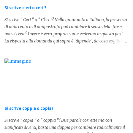
determinativo "lo" e dalla parola "stesso", pertanto in questo caso
Si scrive c'eri o ceri ?
in analisi grammaticalela parola è composta da articolo + nome.
Si scrive " Ceri " o " C'eri "? Nella grammatica italiana, la presenza
Per semplificare: La forma corretta é la seguente" lo stesso " L'altra
di un'accento o di un'apostrofo puó cambiare il senso della frase,
forma invece è " lostesso ", ed è errata. Semplice e indolore! Per
non ci credi? Invece è vero, proprio come vedremo in questo post.
concludere facciamo degli esempi: Sai che l'altro giorno ho preso
La risposta alla domanda qui sopra è "dipende", da cosa vogliamo
lo stesso zaino? Anche se mi hai perdonata, non ti capisco lo stesso
dire. DIFFERENZA TRA CERI E C'ERI ? La prima distinzione è
.
fondamentale per capire quale delle due forme è corretta. Nel
primo caso, quindi " Ceri " stiamo facendo riferimento ad un
sostantivo, quindi in parole comprensibili, ad un nome comune che
indica le candele, come vedete in questa foto: 1 - L'altra sera è
caduto dalle scale e non si è fatto nulla... Dovrà accendere ceri a
tutti i santi Nel secondo caso invece abbiamo aggiunto l'apostrofo
tra la " C " ed " eri ", ottenendo quindi " C'eri ", in questo caso
stiamo utilizzando un verbo. Il verbo è l'ausiliare " essere " pe...
Si scrive coppia o copia?
Si scrive " copia " o " coppia "? Due parole corrette ma con
significati diversi, basta una doppia per cambiare radicalmente il