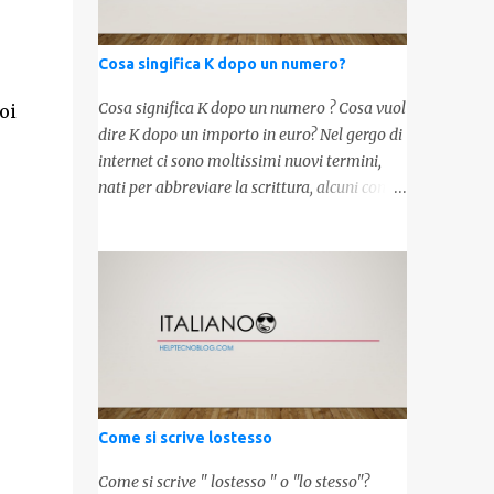
Cosa singifica K dopo un numero?
Cosa significa K dopo un numero ? Cosa vuol
oi
dire K dopo un importo in euro? Nel gergo di
internet ci sono moltissimi nuovi termini,
nati per abbreviare la scrittura, alcuni con
origini molto antiche, altri invece inventati
molto recentemente. Leggendo forum o
blog, possiamo vedere subito questi termini,
che alle volte non sono subito chiari. Dopo
aver capito cosa significa " swag " e " cool ",
oggi capiremo cosa significa la lettera " k"
posta dopo un numero, ad esempio 10k, 1k,
45k. L'utilizzo di questa scrittura risale agli
anni 70' dove indicava negli Stati Uniti
Come si scrive lostesso
importi che sostituivano i 3 zeri. Oggi viene
utilizzata anche su internet per abbreviare i
Come si scrive " lostesso " o "lo stesso"?