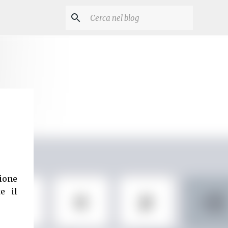
ione
e il