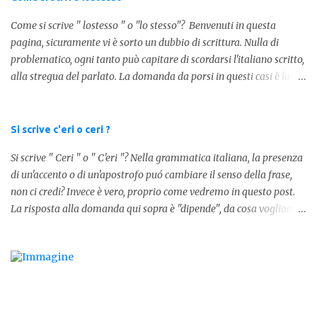
1.000k E così via, basta quindi sostituire tre zeri con k. Mo...
Come si scrive " lostesso " o "lo stesso"? Benvenuti in questa
pagina, sicuramente vi è sorto un dubbio di scrittura. Nulla di
problematico, ogni tanto può capitare di scordarsi l'italiano scritto,
alla stregua del parlato. La domanda da porsi in questi casi è la
composizione della parola. Com'è composta? Vediamolo subito qui
sotto. La soluzione non è difficile, a parola è composta dall'articolo
determinativo "lo" e dalla parola "stesso", pertanto in questo caso
Si scrive c'eri o ceri ?
in analisi grammaticalela parola è composta da articolo + nome.
Si scrive " Ceri " o " C'eri "? Nella grammatica italiana, la presenza
Per semplificare: La forma corretta é la seguente" lo stesso " L'altra
di un'accento o di un'apostrofo puó cambiare il senso della frase,
forma invece è " lostesso ", ed è errata. Semplice e indolore! Per
non ci credi? Invece è vero, proprio come vedremo in questo post.
concludere facciamo degli esempi: Sai che l'altro giorno ho preso
La risposta alla domanda qui sopra è "dipende", da cosa vogliamo
lo stesso zaino? Anche se mi hai perdonata, non ti capisco lo stesso
dire. DIFFERENZA TRA CERI E C'ERI ? La prima distinzione è
.
fondamentale per capire quale delle due forme è corretta. Nel
primo caso, quindi " Ceri " stiamo facendo riferimento ad un
sostantivo, quindi in parole comprensibili, ad un nome comune che
indica le candele, come vedete in questa foto: 1 - L'altra sera è
caduto dalle scale e non si è fatto nulla... Dovrà accendere ceri a