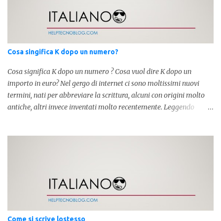
Cosa singifica K dopo un numero?
Cosa significa K dopo un numero ? Cosa vuol dire K dopo un
importo in euro? Nel gergo di internet ci sono moltissimi nuovi
termini, nati per abbreviare la scrittura, alcuni con origini molto
antiche, altri invece inventati molto recentemente. Leggendo
forum o blog, possiamo vedere subito questi termini, che alle volte
non sono subito chiari. Dopo aver capito cosa significa " swag " e "
cool ", oggi capiremo cosa significa la lettera " k" posta dopo un
numero, ad esempio 10k, 1k, 45k. L'utilizzo di questa scrittura risale
agli anni 70' dove indicava negli Stati Uniti importi che
sostituivano i 3 zeri. Oggi viene utilizzata anche su internet per
abbreviare i numeri e rendere più chiara l'idea, in sostanza " K "
equivale a 1000. Facciamo alcuni esempi per capire meglio:
100.000 = 100k 5.000 = 5k 1.000 = 1k 15.000 = 15k 1.000.000 =
Come si scrive lostesso