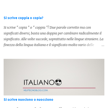
tutti i santi Nel secondo caso invece abbiamo aggiunto l'apostrofo
tra la " C " ed " eri ", ottenendo quindi " C'eri ", in questo caso
stiamo utilizzando un verbo. Il verbo è l'ausiliare " essere " pe...
Si scrive coppia o copia?
Si scrive " copia " o " coppia "? Due parole corrette ma con
significati diversi, basta una doppia per cambiare radicalmente il
significato. Alle volte succede, soprattutto nelle lingue straniere. La
finezza della lingua italiana e il significato molto vario delle
parole ci porta ad utilizzare un linguaggio corretto. Ora
prendiamo in considerazione la prima parola, quindi " coppia "
con due " p ": in questo caso identifica l'unione di due persone.
Quindi nella lingua italiana esiste ed è corretta. Nel caso invece di "
copia " con una " p ", indichiamo un fotocopia, quindi la
produzione di un foglio in un altro foglio in formato digitale (PDF)
o cartaceo. Pertanto in base alla frase e al senso che vogliamo
dare utilizzeremo o uno o l'altro termine. Facciamo quindi degli
esempi: Quella coppia é insieme da ormai 30 anni Per cortesia
Si scrive nuociono o nuocciono
potresti farmi una copia di quel documento Ed ecco risol...