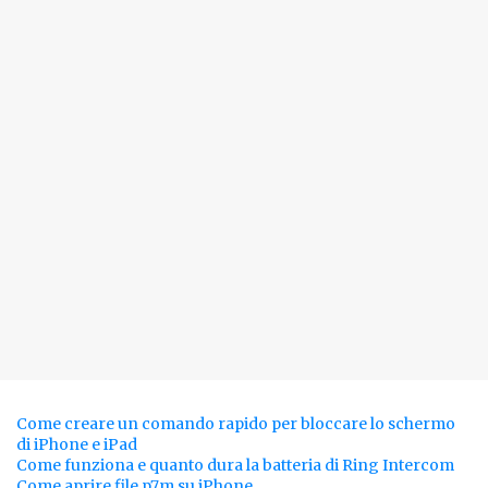
Come creare un comando rapido per bloccare lo schermo
di iPhone e iPad
Come funziona e quanto dura la batteria di Ring Intercom
Come aprire file p7m su iPhone