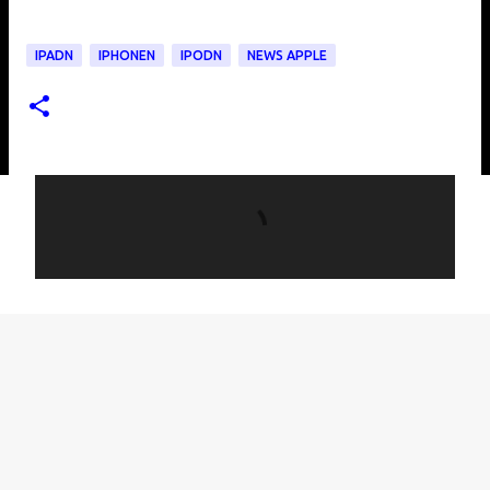
IPADN
IPHONEN
IPODN
NEWS APPLE
C
o
m
m
e
n
t
i