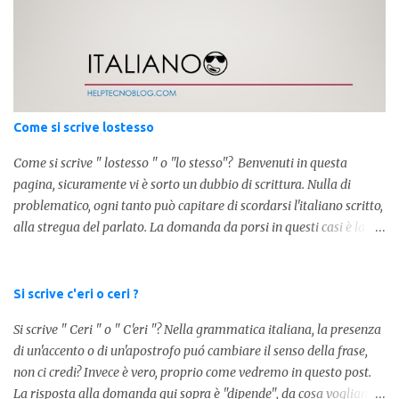
numero, ad esempio 10k, 1k, 45k. L'utilizzo di questa scrittura risale
agli anni 70' dove indicava negli Stati Uniti importi che
sostituivano i 3 zeri. Oggi viene utilizzata anche su internet per
abbreviare i numeri e rendere più chiara l'idea, in sostanza " K "
equivale a 1000. Facciamo alcuni esempi per capire meglio:
100.000 = 100k 5.000 = 5k 1.000 = 1k 15.000 = 15k 1.000.000 =
Come si scrive lostesso
1.000k E così via, basta quindi sostituire tre zeri con k. Mo...
Come si scrive " lostesso " o "lo stesso"? Benvenuti in questa
pagina, sicuramente vi è sorto un dubbio di scrittura. Nulla di
problematico, ogni tanto può capitare di scordarsi l'italiano scritto,
alla stregua del parlato. La domanda da porsi in questi casi è la
composizione della parola. Com'è composta? Vediamolo subito qui
sotto. La soluzione non è difficile, a parola è composta dall'articolo
determinativo "lo" e dalla parola "stesso", pertanto in questo caso
Si scrive c'eri o ceri ?
in analisi grammaticalela parola è composta da articolo + nome.
Si scrive " Ceri " o " C'eri "? Nella grammatica italiana, la presenza
Per semplificare: La forma corretta é la seguente" lo stesso " L'altra
di un'accento o di un'apostrofo puó cambiare il senso della frase,
forma invece è " lostesso ", ed è errata. Semplice e indolore! Per
non ci credi? Invece è vero, proprio come vedremo in questo post.
concludere facciamo degli esempi: Sai che l'altro giorno ho preso
La risposta alla domanda qui sopra è "dipende", da cosa vogliamo
lo stesso zaino? Anche se mi hai perdonata, non ti capisco lo stesso