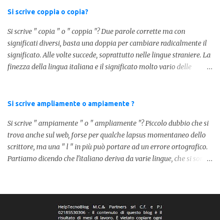
stiamo utilizzando un verbo. Il verbo è l'ausiliare " essere " pe...
Si scrive coppia o copia?
Si scrive " copia " o " coppia "? Due parole corrette ma con
significati diversi, basta una doppia per cambiare radicalmente il
significato. Alle volte succede, soprattutto nelle lingue straniere. La
finezza della lingua italiana e il significato molto vario delle
parole ci porta ad utilizzare un linguaggio corretto. Ora
prendiamo in considerazione la prima parola, quindi " coppia "
con due " p ": in questo caso identifica l'unione di due persone.
Si scrive ampliamente o ampiamente ?
Quindi nella lingua italiana esiste ed è corretta. Nel caso invece di "
Si scrive " ampiamente " o " ampliamente "? Piccolo dubbio che si
copia " con una " p ", indichiamo un fotocopia, quindi la
trova anche sul web, forse per qualche lapsus momentaneo dello
produzione di un foglio in un altro foglio in formato digitale (PDF)
scrittore, ma una " l " in più può portare ad un errore ortografico.
o cartaceo. Pertanto in base alla frase e al senso che vogliamo
Partiamo dicendo che l'italiano deriva da varie lingue, che si sono
dare utilizzeremo o uno o l'altro termine. Facciamo quindi degli
mischiate tra loro, come moltissime altre lingue europee. Senza
esempi: Quella coppia é insieme da ormai 30 anni Per cortesia
dilungarci in lunghi discorsi, la forma corretta è " ampiamente ",
potresti farmi una copia di quel documento Ed ecco risol...
dato che nella nostra lingua non esiste la parola " ampliamente ".
Il lapsus degli altri scrittori lo possiamo ricollegare alla parola in
spagnolo, dove effettivamente si dice " ampliamente ". La parola