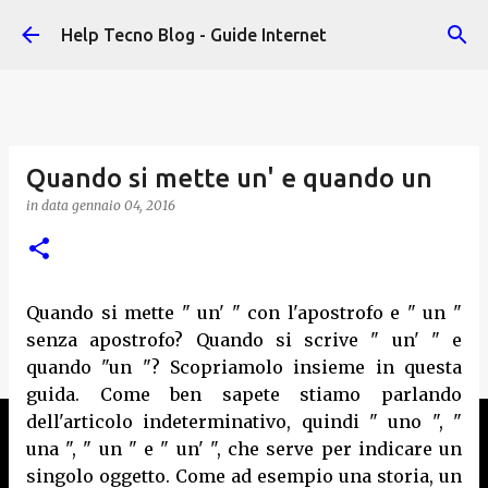
Passa ai contenuti principali
Help Tecno Blog - Guide Internet
Quando si mette un' e quando un
in data
gennaio 04, 2016
Quando si mette " un' " con l'apostrofo e " un "
senza apostrofo? Quando si scrive " un' " e
quando "un "? Scopriamolo insieme in questa
guida. Come ben sapete stiamo parlando
dell'articolo indeterminativo, quindi " uno ", "
una ", " un " e " un' ", che serve per indicare un
singolo oggetto. Come ad esempio una storia, un