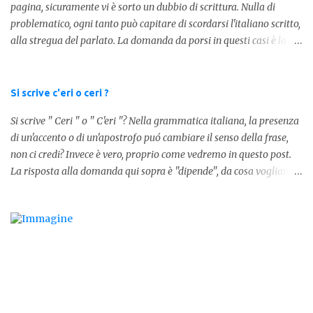
pagina, sicuramente vi è sorto un dubbio di scrittura. Nulla di
problematico, ogni tanto può capitare di scordarsi l'italiano scritto,
alla stregua del parlato. La domanda da porsi in questi casi è la
composizione della parola. Com'è composta? Vediamolo subito qui
sotto. La soluzione non è difficile, a parola è composta dall'articolo
determinativo "lo" e dalla parola "stesso", pertanto in questo caso
Si scrive c'eri o ceri ?
in analisi grammaticalela parola è composta da articolo + nome.
Si scrive " Ceri " o " C'eri "? Nella grammatica italiana, la presenza
Per semplificare: La forma corretta é la seguente" lo stesso " L'altra
di un'accento o di un'apostrofo puó cambiare il senso della frase,
forma invece è " lostesso ", ed è errata. Semplice e indolore! Per
non ci credi? Invece è vero, proprio come vedremo in questo post.
concludere facciamo degli esempi: Sai che l'altro giorno ho preso
La risposta alla domanda qui sopra è "dipende", da cosa vogliamo
lo stesso zaino? Anche se mi hai perdonata, non ti capisco lo stesso
dire. DIFFERENZA TRA CERI E C'ERI ? La prima distinzione è
.
fondamentale per capire quale delle due forme è corretta. Nel
primo caso, quindi " Ceri " stiamo facendo riferimento ad un
sostantivo, quindi in parole comprensibili, ad un nome comune che
indica le candele, come vedete in questa foto: 1 - L'altra sera è
caduto dalle scale e non si è fatto nulla... Dovrà accendere ceri a
tutti i santi Nel secondo caso invece abbiamo aggiunto l'apostrofo
tra la " C " ed " eri ", ottenendo quindi " C'eri ", in questo caso