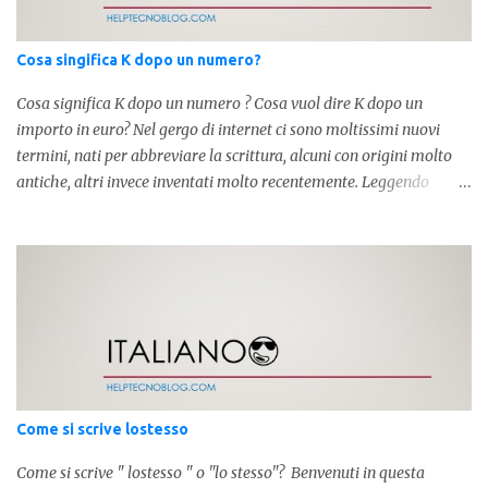
Cosa singifica K dopo un numero?
Cosa significa K dopo un numero ? Cosa vuol dire K dopo un
importo in euro? Nel gergo di internet ci sono moltissimi nuovi
termini, nati per abbreviare la scrittura, alcuni con origini molto
antiche, altri invece inventati molto recentemente. Leggendo
forum o blog, possiamo vedere subito questi termini, che alle volte
non sono subito chiari. Dopo aver capito cosa significa " swag " e "
cool ", oggi capiremo cosa significa la lettera " k" posta dopo un
numero, ad esempio 10k, 1k, 45k. L'utilizzo di questa scrittura risale
agli anni 70' dove indicava negli Stati Uniti importi che
sostituivano i 3 zeri. Oggi viene utilizzata anche su internet per
abbreviare i numeri e rendere più chiara l'idea, in sostanza " K "
equivale a 1000. Facciamo alcuni esempi per capire meglio:
100.000 = 100k 5.000 = 5k 1.000 = 1k 15.000 = 15k 1.000.000 =
Come si scrive lostesso
1.000k E così via, basta quindi sostituire tre zeri con k. Mo...
Come si scrive " lostesso " o "lo stesso"? Benvenuti in questa