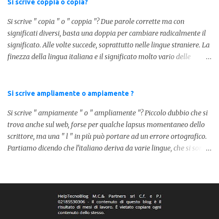
Si scrive coppia o copia?
Si scrive " copia " o " coppia "? Due parole corrette ma con
significati diversi, basta una doppia per cambiare radicalmente il
significato. Alle volte succede, soprattutto nelle lingue straniere. La
finezza della lingua italiana e il significato molto vario delle
parole ci porta ad utilizzare un linguaggio corretto. Ora
prendiamo in considerazione la prima parola, quindi " coppia "
con due " p ": in questo caso identifica l'unione di due persone.
Si scrive ampliamente o ampiamente ?
Quindi nella lingua italiana esiste ed è corretta. Nel caso invece di "
Si scrive " ampiamente " o " ampliamente "? Piccolo dubbio che si
copia " con una " p ", indichiamo un fotocopia, quindi la
trova anche sul web, forse per qualche lapsus momentaneo dello
produzione di un foglio in un altro foglio in formato digitale (PDF)
scrittore, ma una " l " in più può portare ad un errore ortografico.
o cartaceo. Pertanto in base alla frase e al senso che vogliamo
Partiamo dicendo che l'italiano deriva da varie lingue, che si sono
dare utilizzeremo o uno o l'altro termine. Facciamo quindi degli
mischiate tra loro, come moltissime altre lingue europee. Senza
esempi: Quella coppia é insieme da ormai 30 anni Per cortesia
dilungarci in lunghi discorsi, la forma corretta è " ampiamente ",
potresti farmi una copia di quel documento Ed ecco risol...
dato che nella nostra lingua non esiste la parola " ampliamente ".
Il lapsus degli altri scrittori lo possiamo ricollegare alla parola in
spagnolo, dove effettivamente si dice " ampliamente ". La parola
deriva da " ampio ", ovvero qualcosa di molto esteso, facciamo