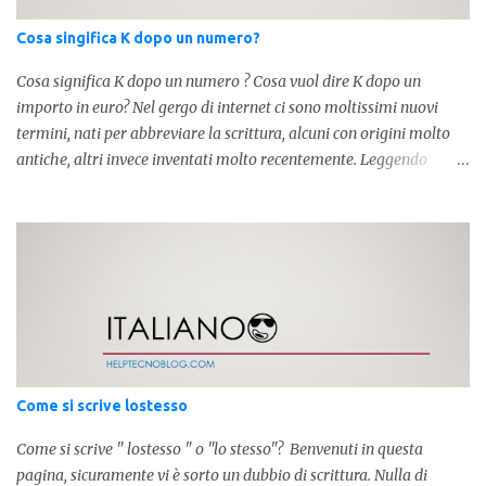
Cosa singifica K dopo un numero?
Cosa significa K dopo un numero ? Cosa vuol dire K dopo un
importo in euro? Nel gergo di internet ci sono moltissimi nuovi
termini, nati per abbreviare la scrittura, alcuni con origini molto
antiche, altri invece inventati molto recentemente. Leggendo
forum o blog, possiamo vedere subito questi termini, che alle volte
non sono subito chiari. Dopo aver capito cosa significa " swag " e "
cool ", oggi capiremo cosa significa la lettera " k" posta dopo un
numero, ad esempio 10k, 1k, 45k. L'utilizzo di questa scrittura risale
agli anni 70' dove indicava negli Stati Uniti importi che
sostituivano i 3 zeri. Oggi viene utilizzata anche su internet per
abbreviare i numeri e rendere più chiara l'idea, in sostanza " K "
equivale a 1000. Facciamo alcuni esempi per capire meglio:
100.000 = 100k 5.000 = 5k 1.000 = 1k 15.000 = 15k 1.000.000 =
Come si scrive lostesso
1.000k E così via, basta quindi sostituire tre zeri con k. Mo...
Come si scrive " lostesso " o "lo stesso"? Benvenuti in questa
pagina, sicuramente vi è sorto un dubbio di scrittura. Nulla di