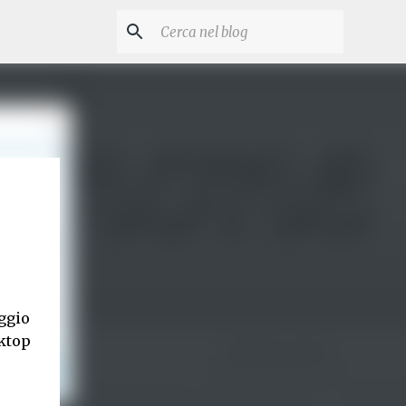
ggio
sktop