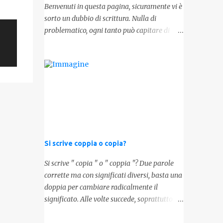
numeri e rendere più chiara l'idea, in
Benvenuti in questa pagina, sicuramente vi è
sostanza " K " equivale a 1000. Facciamo
sorto un dubbio di scrittura. Nulla di
alcuni esempi per capire meglio: 100.000 =
problematico, ogni tanto può capitare di
100k 5.000 = 5k 1.000 = 1k 15.000 = 15k
scordarsi l'italiano scritto, alla stregua del
1.000.000 = 1.000k E così via, basta quindi
parlato. La domanda da porsi in questi casi è
sostituire tre zeri con k. Mo...
la composizione della parola. Com'è
composta? Vediamolo subito qui sotto. La
soluzione non è difficile, a parola è
composta dall'articolo determinativo "lo" e
dalla parola "stesso", pertanto in questo
caso in analisi grammaticalela parola è
composta da articolo + nome. Per
Si scrive coppia o copia?
semplificare: La forma corretta é la
seguente" lo stesso " L'altra forma invece è "
Si scrive " copia " o " coppia "? Due parole
lostesso ", ed è errata. Semplice e indolore!
corrette ma con significati diversi, basta una
Per concludere facciamo degli esempi: Sai
doppia per cambiare radicalmente il
che l'altro giorno ho preso lo stesso zaino?
significato. Alle volte succede, soprattutto
Anche se mi hai perdonata, non ti capisco lo
nelle lingue straniere. La finezza della lingua
stesso .