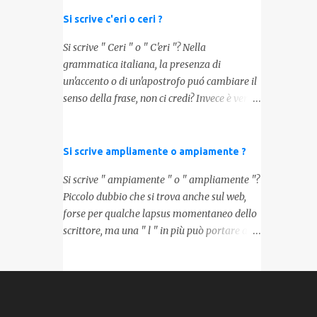
italiana e il significato molto vario delle
parole ci porta ad utilizzare un linguaggio
Si scrive c'eri o ceri ?
corretto. Ora prendiamo in considerazione
Si scrive " Ceri " o " C'eri "? Nella
la prima parola, quindi " coppia " con due "
grammatica italiana, la presenza di
p ": in questo caso identifica l'unione di due
un'accento o di un'apostrofo puó cambiare il
persone. Quindi nella lingua italiana esiste
senso della frase, non ci credi? Invece è vero,
ed è corretta. Nel caso invece di " copia " con
proprio come vedremo in questo post. La
una " p ", indichiamo un fotocopia, quindi la
risposta alla domanda qui sopra è "dipende",
produzione di un foglio in un altro foglio in
da cosa vogliamo dire. DIFFERENZA TRA
Si scrive ampliamente o ampiamente ?
formato digitale (PDF) o cartaceo. Pertanto
CERI E C'ERI ? La prima distinzione è
in base alla frase e al senso che vogliamo
Si scrive " ampiamente " o " ampliamente "?
fondamentale per capire quale delle due
dare utilizzeremo o uno o l'altro termine.
Piccolo dubbio che si trova anche sul web,
forme è corretta. Nel primo caso, quindi "
Facciamo quindi degli esempi: Quella coppia
forse per qualche lapsus momentaneo dello
Ceri " stiamo facendo riferimento ad un
é insieme da ormai 30 anni Per cortesia
scrittore, ma una " l " in più può portare ad
sostantivo, quindi in parole comprensibili, ad
potresti farmi una copia di quel documento
un errore ortografico. Partiamo dicendo che
un nome comune che indica le candele, come
Ed ecco risol...
l'italiano deriva da varie lingue, che si sono
vedete in questa foto: 1 - L'altra sera è
mischiate tra loro, come moltissime altre
caduto dalle scale e non si è fatto nulla...
lingue europee. Senza dilungarci in lunghi
Dovrà accendere ceri a tutti i santi Nel
discorsi, la forma corretta è " ampiamente ",