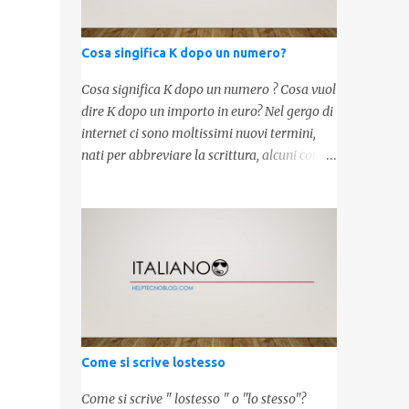
Cosa singifica K dopo un numero?
Cosa significa K dopo un numero ? Cosa vuol
dire K dopo un importo in euro? Nel gergo di
internet ci sono moltissimi nuovi termini,
nati per abbreviare la scrittura, alcuni con
origini molto antiche, altri invece inventati
molto recentemente. Leggendo forum o
blog, possiamo vedere subito questi termini,
che alle volte non sono subito chiari. Dopo
aver capito cosa significa " swag " e " cool ",
oggi capiremo cosa significa la lettera " k"
posta dopo un numero, ad esempio 10k, 1k,
45k. L'utilizzo di questa scrittura risale agli
anni 70' dove indicava negli Stati Uniti
Come si scrive lostesso
importi che sostituivano i 3 zeri. Oggi viene
utilizzata anche su internet per abbreviare i
Come si scrive " lostesso " o "lo stesso"?