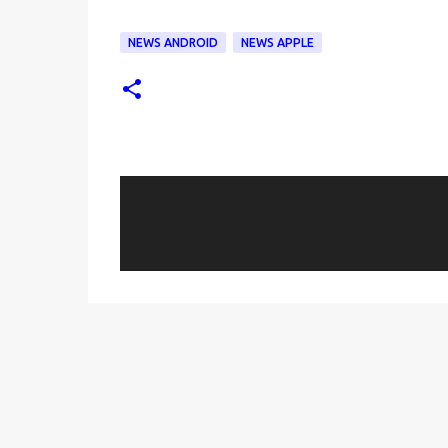
NEWS ANDROID
NEWS APPLE
C
o
m
m
e
n
t
i