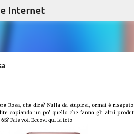
e Internet
Passa ai contenuti principali
sa
ore Rosa, che dire? Nulla da stupirsi, ormai è risaput
te copiando un po' quello che fanno gli altri produtt
S? Fate voi. Eccovi qui la foto: