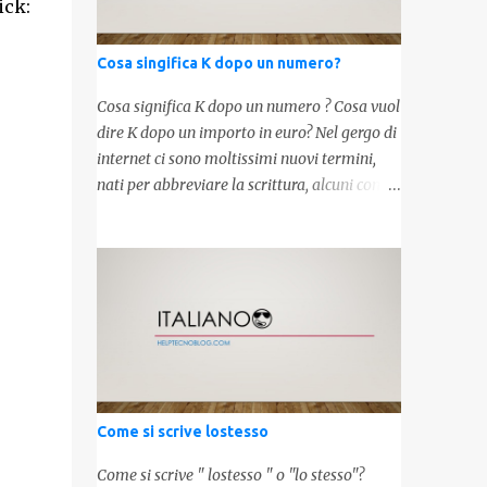
ick:
Cosa singifica K dopo un numero?
Cosa significa K dopo un numero ? Cosa vuol
dire K dopo un importo in euro? Nel gergo di
internet ci sono moltissimi nuovi termini,
nati per abbreviare la scrittura, alcuni con
origini molto antiche, altri invece inventati
molto recentemente. Leggendo forum o
blog, possiamo vedere subito questi termini,
che alle volte non sono subito chiari. Dopo
aver capito cosa significa " swag " e " cool ",
oggi capiremo cosa significa la lettera " k"
posta dopo un numero, ad esempio 10k, 1k,
45k. L'utilizzo di questa scrittura risale agli
anni 70' dove indicava negli Stati Uniti
Come si scrive lostesso
importi che sostituivano i 3 zeri. Oggi viene
utilizzata anche su internet per abbreviare i
Come si scrive " lostesso " o "lo stesso"?