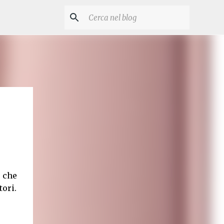
o che
ori.