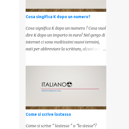
Cosa singifica K dopo un numero?
Cosa significa K dopo un numero ? Cosa vuol
dire K dopo un importo in euro? Nel gergo di
internet ci sono moltissimi nuovi termini,
nati per abbreviare la scrittura, alcuni con
origini molto antiche, altri invece inventati
molto recentemente. Leggendo forum o
blog, possiamo vedere subito questi termini,
che alle volte non sono subito chiari. Dopo
aver capito cosa significa " swag " e " cool ",
oggi capiremo cosa significa la lettera " k"
posta dopo un numero, ad esempio 10k, 1k,
45k. L'utilizzo di questa scrittura risale agli
anni 70' dove indicava negli Stati Uniti
Come si scrive lostesso
importi che sostituivano i 3 zeri. Oggi viene
utilizzata anche su internet per abbreviare i
Come si scrive " lostesso " o "lo stesso"?