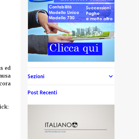
ms ed
pausa
Sezioni
cora
Post Recenti
ick: