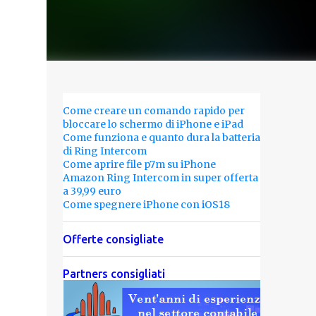
Come creare un comando rapido per
bloccare lo schermo di iPhone e iPad
Come funziona e quanto dura la batteria
di Ring Intercom
Come aprire file p7m su iPhone
Amazon Ring Intercom in super offerta
a 39,99 euro
Come spegnere iPhone con iOS18
Offerte consigliate
Partners consigliati