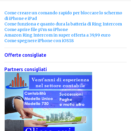
t
i
Come creare un comando rapido per bloccare lo schermo
di iPhone e iPad
Come funziona e quanto dura la batteria di Ring Intercom
Come aprire file p7m su iPhone
Amazon Ring Intercom in super offerta a 39,99 euro
Come spegnere iPhone con iOS18
Offerte consigliate
Partners consigliati