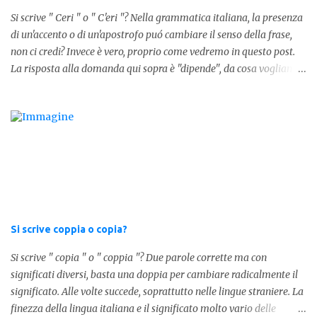
in analisi grammaticalela parola è composta da articolo + nome.
Si scrive " Ceri " o " C'eri "? Nella grammatica italiana, la presenza
Per semplificare: La forma corretta é la seguente" lo stesso " L'altra
di un'accento o di un'apostrofo puó cambiare il senso della frase,
forma invece è " lostesso ", ed è errata. Semplice e indolore! Per
non ci credi? Invece è vero, proprio come vedremo in questo post.
concludere facciamo degli esempi: Sai che l'altro giorno ho preso
La risposta alla domanda qui sopra è "dipende", da cosa vogliamo
lo stesso zaino? Anche se mi hai perdonata, non ti capisco lo stesso
dire. DIFFERENZA TRA CERI E C'ERI ? La prima distinzione è
.
fondamentale per capire quale delle due forme è corretta. Nel
primo caso, quindi " Ceri " stiamo facendo riferimento ad un
sostantivo, quindi in parole comprensibili, ad un nome comune che
indica le candele, come vedete in questa foto: 1 - L'altra sera è
caduto dalle scale e non si è fatto nulla... Dovrà accendere ceri a
tutti i santi Nel secondo caso invece abbiamo aggiunto l'apostrofo
tra la " C " ed " eri ", ottenendo quindi " C'eri ", in questo caso
stiamo utilizzando un verbo. Il verbo è l'ausiliare " essere " pe...
Si scrive coppia o copia?
Si scrive " copia " o " coppia "? Due parole corrette ma con
significati diversi, basta una doppia per cambiare radicalmente il
significato. Alle volte succede, soprattutto nelle lingue straniere. La
finezza della lingua italiana e il significato molto vario delle