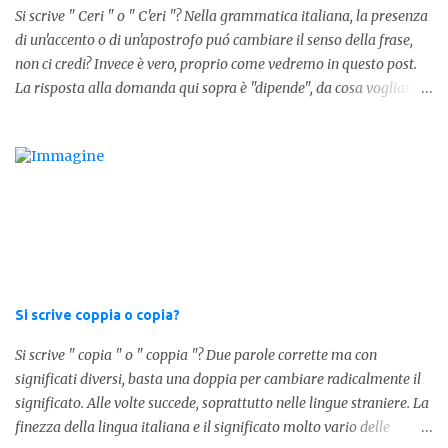
Si scrive " Ceri " o " C'eri "? Nella grammatica italiana, la presenza
Per semplificare: La forma corretta é la seguente" lo stesso " L'altra
di un'accento o di un'apostrofo puó cambiare il senso della frase,
forma invece è " lostesso ", ed è errata. Semplice e indolore! Per
non ci credi? Invece è vero, proprio come vedremo in questo post.
concludere facciamo degli esempi: Sai che l'altro giorno ho preso
La risposta alla domanda qui sopra è "dipende", da cosa vogliamo
lo stesso zaino? Anche se mi hai perdonata, non ti capisco lo stesso
dire. DIFFERENZA TRA CERI E C'ERI ? La prima distinzione è
.
fondamentale per capire quale delle due forme è corretta. Nel
primo caso, quindi " Ceri " stiamo facendo riferimento ad un
sostantivo, quindi in parole comprensibili, ad un nome comune che
indica le candele, come vedete in questa foto: 1 - L'altra sera è
caduto dalle scale e non si è fatto nulla... Dovrà accendere ceri a
tutti i santi Nel secondo caso invece abbiamo aggiunto l'apostrofo
tra la " C " ed " eri ", ottenendo quindi " C'eri ", in questo caso
stiamo utilizzando un verbo. Il verbo è l'ausiliare " essere " pe...
Si scrive coppia o copia?
Si scrive " copia " o " coppia "? Due parole corrette ma con
significati diversi, basta una doppia per cambiare radicalmente il
significato. Alle volte succede, soprattutto nelle lingue straniere. La
finezza della lingua italiana e il significato molto vario delle