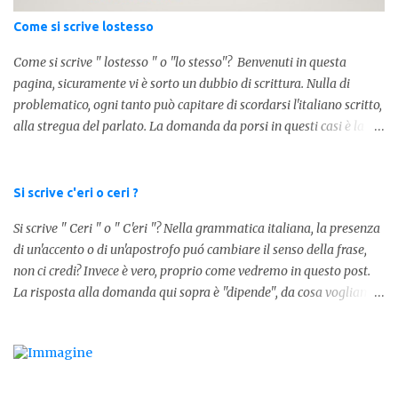
100.000 = 100k 5.000 = 5k 1.000 = 1k 15.000 = 15k 1.000.000 =
Come si scrive lostesso
1.000k E così via, basta quindi sostituire tre zeri con k. Mo...
Come si scrive " lostesso " o "lo stesso"? Benvenuti in questa
pagina, sicuramente vi è sorto un dubbio di scrittura. Nulla di
problematico, ogni tanto può capitare di scordarsi l'italiano scritto,
alla stregua del parlato. La domanda da porsi in questi casi è la
composizione della parola. Com'è composta? Vediamolo subito qui
sotto. La soluzione non è difficile, a parola è composta dall'articolo
determinativo "lo" e dalla parola "stesso", pertanto in questo caso
Si scrive c'eri o ceri ?
in analisi grammaticalela parola è composta da articolo + nome.
Si scrive " Ceri " o " C'eri "? Nella grammatica italiana, la presenza
Per semplificare: La forma corretta é la seguente" lo stesso " L'altra
di un'accento o di un'apostrofo puó cambiare il senso della frase,
forma invece è " lostesso ", ed è errata. Semplice e indolore! Per
non ci credi? Invece è vero, proprio come vedremo in questo post.
concludere facciamo degli esempi: Sai che l'altro giorno ho preso
La risposta alla domanda qui sopra è "dipende", da cosa vogliamo
lo stesso zaino? Anche se mi hai perdonata, non ti capisco lo stesso
dire. DIFFERENZA TRA CERI E C'ERI ? La prima distinzione è
.
fondamentale per capire quale delle due forme è corretta. Nel
primo caso, quindi " Ceri " stiamo facendo riferimento ad un
sostantivo, quindi in parole comprensibili, ad un nome comune che