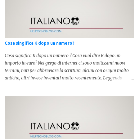
Cosa singifica K dopo un numero?
Cosa significa K dopo un numero ? Cosa vuol dire K dopo un
importo in euro? Nel gergo di internet ci sono moltissimi nuovi
termini, nati per abbreviare la scrittura, alcuni con origini molto
antiche, altri invece inventati molto recentemente. Leggendo
forum o blog, possiamo vedere subito questi termini, che alle volte
non sono subito chiari. Dopo aver capito cosa significa " swag " e "
cool ", oggi capiremo cosa significa la lettera " k" posta dopo un
numero, ad esempio 10k, 1k, 45k. L'utilizzo di questa scrittura risale
agli anni 70' dove indicava negli Stati Uniti importi che
sostituivano i 3 zeri. Oggi viene utilizzata anche su internet per
abbreviare i numeri e rendere più chiara l'idea, in sostanza " K "
equivale a 1000. Facciamo alcuni esempi per capire meglio: