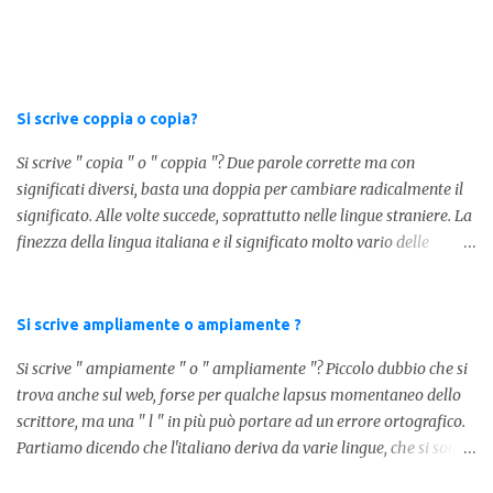
indica le candele, come vedete in questa foto: 1 - L'altra sera è
caduto dalle scale e non si è fatto nulla... Dovrà accendere ceri a
tutti i santi Nel secondo caso invece abbiamo aggiunto l'apostrofo
tra la " C " ed " eri ", ottenendo quindi " C'eri ", in questo caso
stiamo utilizzando un verbo. Il verbo è l'ausiliare " essere " pe...
Si scrive coppia o copia?
Si scrive " copia " o " coppia "? Due parole corrette ma con
significati diversi, basta una doppia per cambiare radicalmente il
significato. Alle volte succede, soprattutto nelle lingue straniere. La
finezza della lingua italiana e il significato molto vario delle
parole ci porta ad utilizzare un linguaggio corretto. Ora
prendiamo in considerazione la prima parola, quindi " coppia "
con due " p ": in questo caso identifica l'unione di due persone.
Si scrive ampliamente o ampiamente ?
Quindi nella lingua italiana esiste ed è corretta. Nel caso invece di "
Si scrive " ampiamente " o " ampliamente "? Piccolo dubbio che si
copia " con una " p ", indichiamo un fotocopia, quindi la
trova anche sul web, forse per qualche lapsus momentaneo dello
produzione di un foglio in un altro foglio in formato digitale (PDF)
scrittore, ma una " l " in più può portare ad un errore ortografico.
o cartaceo. Pertanto in base alla frase e al senso che vogliamo
Partiamo dicendo che l'italiano deriva da varie lingue, che si sono
dare utilizzeremo o uno o l'altro termine. Facciamo quindi degli
mischiate tra loro, come moltissime altre lingue europee. Senza
esempi: Quella coppia é insieme da ormai 30 anni Per cortesia